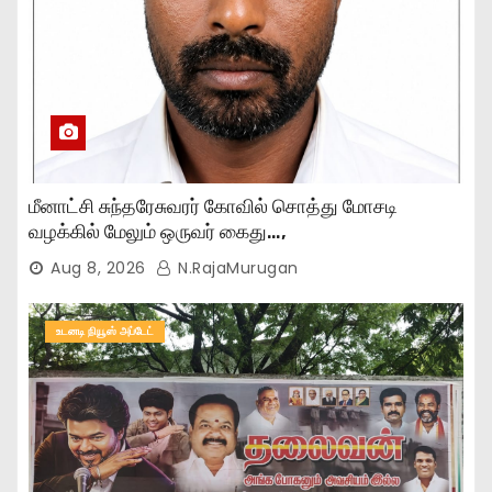
மீனாட்சி சுந்தரேசுவரர் கோவில் சொத்து மோசடி
வழக்கில் மேலும் ஒருவர் கைது…,
Aug 8, 2026
N.RajaMurugan
உடனடி நியூஸ் அப்டேட்