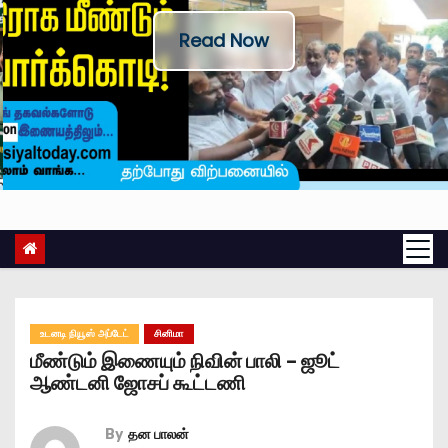
Read Now
உடனடி நியூஸ் அப்டேட்
சினிமா
மீண்டும் இணையும் நிவின் பாலி – ஜூட்
ஆண்டனி ஜோசப் கூட்டணி
By
தன பாலன்