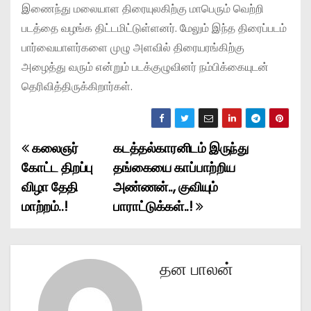
இணைந்து மலையாள திரையுலகிற்கு மாபெரும் வெற்றி
படத்தை வழங்க திட்டமிட்டுள்ளனர். மேலும் இந்த திரைப்படம்
பார்வையாளர்களை முழு அளவில் திரையரங்கிற்கு
அழைத்து வரும் என்றும் படக்குழுவினர் நம்பிக்கையுடன்
தெரிவித்திருக்கிறார்கள்.
கலைஞர்
கடத்தல்காரனிடம் இருந்து
P
கோட்ட திறப்பு
தங்கையை காப்பாற்றிய
o
விழா தேதி
அண்ணன்.., குவியும்
மாற்றம்..!
பாராட்டுக்கள்..!
s
t
n
தன பாலன்
a