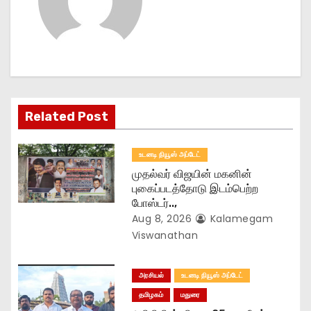
v
i
g
a
Related Post
t
உடனடி நியூஸ் அப்டேட்
i
முதல்வர் விஜயின் மகனின்
o
புகைப்படத்தோடு இடம்பெற்ற
போஸ்டர்..,
n
Aug 8, 2026
Kalamegam
Viswanathan
அரசியல்
உடனடி நியூஸ் அப்டேட்
தமிழகம்
மதுரை