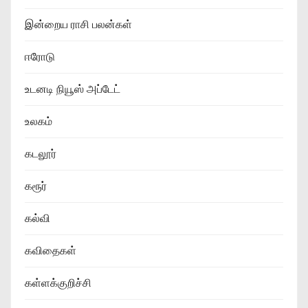
இன்றைய ராசி பலன்கள்
ஈரோடு
உடனடி நியூஸ் அப்டேட்
உலகம்
கடலூர்
கரூர்
கல்வி
கவிதைகள்
கள்ளக்குறிச்சி