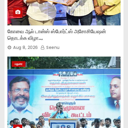
கோவை ஆல் டான்ஸ் ஸ்போர்ட்ஸ் அசோசியேஷன்
தொடக்க விழா..,
Aug 8, 2026
Seenu
மதுரை