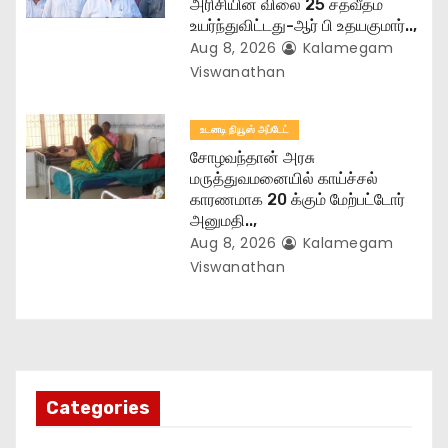
அரிசியின் விலை 25 சதவீதம்
உயர்ந்துவிட்டது-ஆர் பி உதயகுமார்..,
Aug 8, 2026
Kalamegam
Viswanathan
உடனடி நியூஸ் அப்டேட்
சோழவந்தான் அரசு
மருத்துவமனையில் காய்ச்சல்
காரணமாக 20 க்கும் மேற்பட்டோர்
அனுமதி..,
Aug 8, 2026
Kalamegam
Viswanathan
Categories