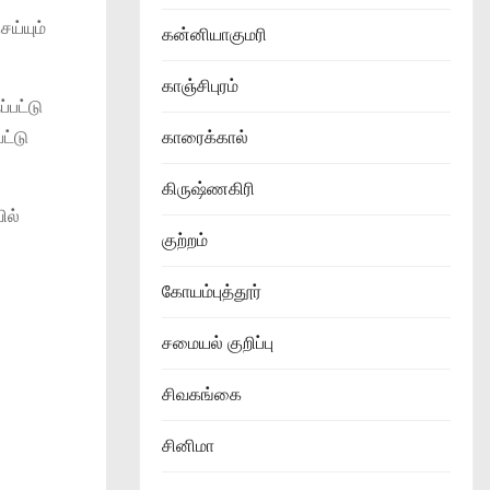
ய்யும்
கன்னியாகுமரி
காஞ்சிபுரம்
்பட்டு
ட்டு
காரைக்கால்
கிருஷ்ணகிரி
ில்
குற்றம்
கோயம்புத்தூர்
சமையல் குறிப்பு
சிவகங்கை
சினிமா