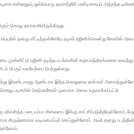
டிகை என்றாலும், ஒவ்வொரு நவராத்திரி பண்டிகையும் அந்தந்த டிரெண்
்கும் கொலு தயாராகியிருக்கிறது.
ற பெயரில் தனது வீட்டிற்குள்ளேயே நடிகர் ரஜினிக்கென்று கோவில் அம
ை முன்னிட்டு ரஜினி நடித்த படங்களின் கதாபாத்திரங்களை வைத்த
டம் பெரும் வரவேற்பை பெற்றுள்ளது.
தொடர்ந்து இரண்டாவது ஆண்டாக இந்த கொலுவை நாங்கள் அமைத்துள்ளோ
 கொலு படிகளில் தெர்மாகோல் மூலமாக அவை உருவாக்கப்பட்டு
பரிசளித்த படையப்பா சிலையை இங்கு காட்சிப்படுத்தியுள்ளோம். மேல
னாக கிருஷ்ணராக வடிவமைப்புச் செய்துள்ளோம். அவர் தனது படத்தின
டுள்ளோம்.