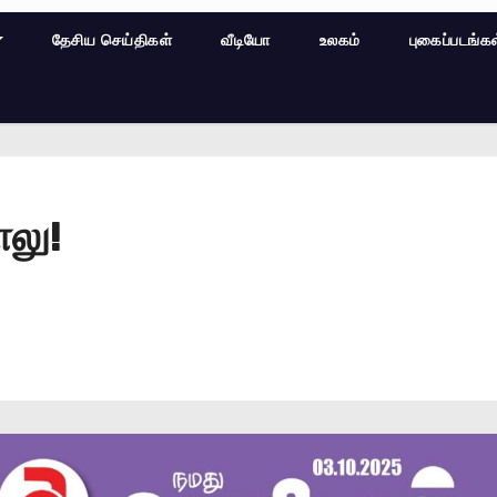
தேசிய செய்திகள்
வீடியோ
உலகம்
புகைப்படங்க
ொலு!