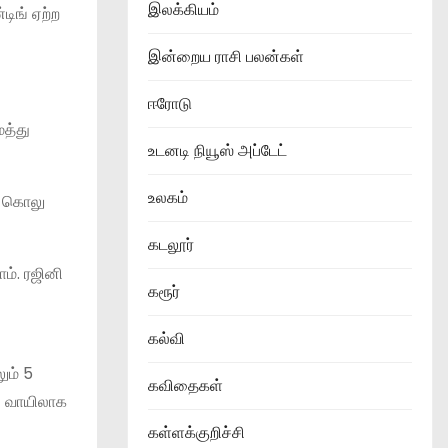
இலக்கியம்
டிங் ஏற்ற
இன்றைய ராசி பலன்கள்
ஈரோடு
ைத்து
உடனடி நியூஸ் அப்டேட்
உலகம்
ு கொலு
கடலூர்
ம். ரஜினி
கரூர்
கல்வி
ும் 5
கவிதைகள்
் வாயிலாக
கள்ளக்குறிச்சி