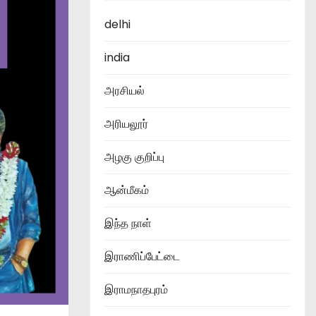
delhi
india
அரசியல்
அரியலூர்
அழகு குறிப்பு
ஆன்மீகம்
இந்த நாள்
இராணிப்பேட்டை
இராமநாதபுரம்