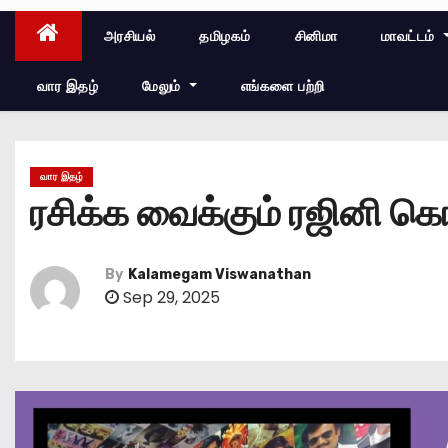
அரசியல்
தமிழகம்
சினிமா
மாவட்டம்
வார இதழ்
மேலும்
எங்களை பற்றி
வார இதழ்
ரசிக்க வைக்கும் ரஜினி க
By
Kalamegam Viswanathan
Sep 29, 2025