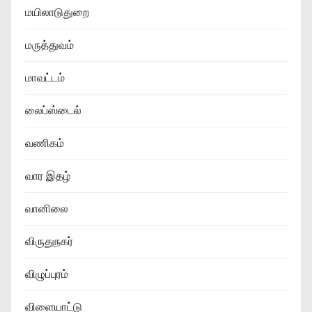
மயிலாடுதுறை
மருத்துவம்
மாவட்டம்
லைப்ஸ்டைல்
வணிகம்
வார இதழ்
வானிலை
விருதுநகர்
விழுப்புரம்
விளையாட்டு