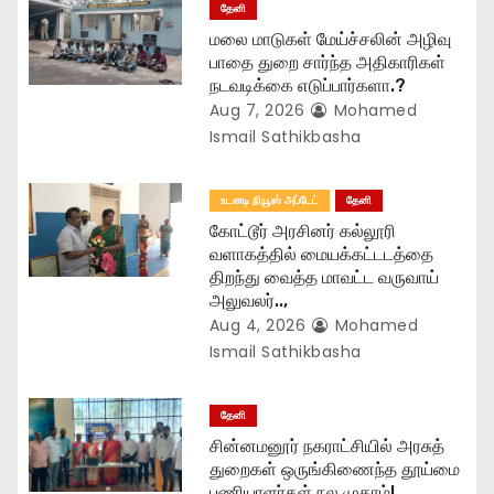
தேனி
t
மலை மாடுகள் மேய்ச்சலின் அழிவு
பாதை துறை சார்ந்த அதிகாரிகள்
i
நடவடிக்கை எடுப்பார்களா.?
Aug 7, 2026
Mohamed
o
Ismail Sathikbasha
n
உடனடி நியூஸ் அப்டேட்
தேனி
கோட்டூர் அரசினர் கல்லூரி
வளாகத்தில் மையக்கட்டடத்தை
திறந்து வைத்த மாவட்ட வருவாய்
அலுவலர்..,
Aug 4, 2026
Mohamed
Ismail Sathikbasha
தேனி
சின்னமனூர் நகராட்சியில் அரசுத்
துறைகள் ஒருங்கிணைந்த தூய்மை
பணியாளர்கள் நல முகாம்!