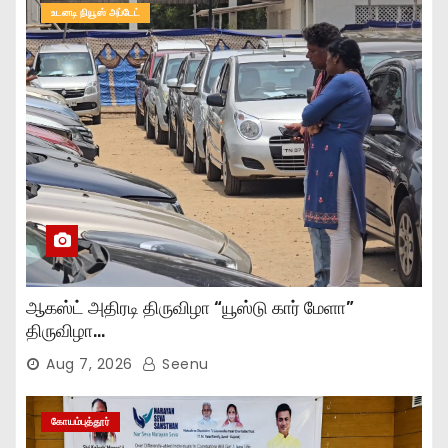
உடனடி நியூஸ் அப்டேட்
ஆகஸ்ட் அதிரடி திருவிழா “யூஸ்டு கார் மேளா”
திருவிழா…
Aug 7, 2026
Seenu
கோயம்புத்தூர்