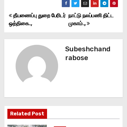
தீயணைப்பு துறை பேரிடர்
நாட்டு நலப்பணி திட்ட
P
ஒத்திகை..,
முகாம்..,
o
s
Subeshchand
t
rabose
n
a
v
i
g
Related Post
a