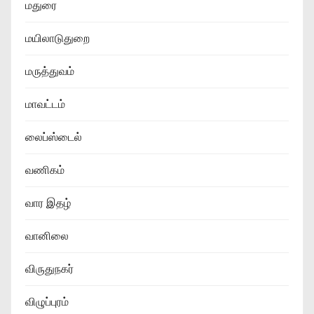
மதுரை
மயிலாடுதுறை
மருத்துவம்
மாவட்டம்
லைப்ஸ்டைல்
வணிகம்
வார இதழ்
வானிலை
விருதுநகர்
விழுப்புரம்