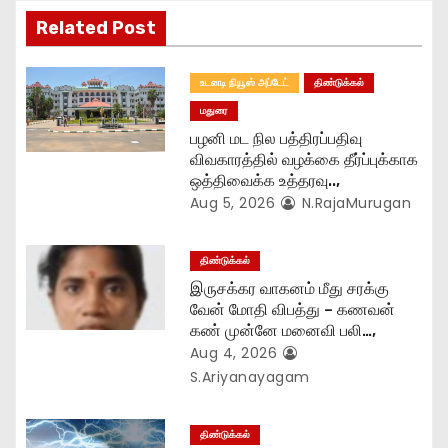
t
Related Post
i
உடனடி நியூஸ் அப்டேட்
திண்டுக்கல்
o
மதுரை
பழனி மட நில பத்திரப்பதிவு
n
விவகாரத்தில் வழக்கை தீர்ப்புக்காக
ஒத்திவைக்க உத்தரவு..,
Aug 5, 2026
N.RajaMurugan
திண்டுக்கல்
இருசக்கர வாகனம் மீது சரக்கு
வேன் மோதி விபத்து – கணவன்
கண் முன்னே மனைவி பலி…,
Aug 4, 2026
S.Ariyanayagam
திண்டுக்கல்