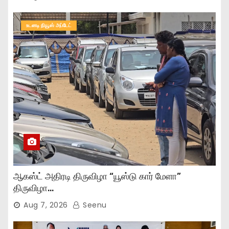
உடனடி நியூஸ் அப்டேட்
ஆகஸ்ட் அதிரடி திருவிழா “யூஸ்டு கார் மேளா”
திருவிழா…
Aug 7, 2026
Seenu