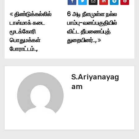
திண்டுக்கல்லில்
6 அடி நீளமுள்ள நல்ல
P
டாஸ்மாக் கடை
பாம்பு-வனப்பகுதியில்
o
மூடக்கோரி
விட்ட தீயணைப்புத்
பொதுமக்கள்
துறையினர்..,
s
போராட்டம்..,
t
n
S.Ariyanayag
a
am
v
i
g
a