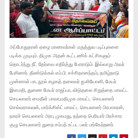
அப்போதுதான் ஏழை மாணவர்கள் மருத்துவ படிப்புகளை
படிக்க முடியும். திமுக அதன் கூட்டணிக் கட்சிகளும்
தொடர்ந்து நீட் தேர்வை எதிர்த்து போராடும். இவ்வாறு அவர்
பேசினார். திண்டுக்கல் எம்.பி. சச்சிதானந்தம், தமிழ்நாடு
முன்னாள் பாடநூல் கழகத் தலைவர் ஐ.லியோனி, மேயர்
இளமதி, துணை மேயர் ராஜப்பா, விடுதலை சிறுத்தை மாவட்ட
செயலாளர் மைதீன் பாவா,மதிமுக மாவட்ட செயலாளர்
செல்வராகவன், மார்க்சிஸ்ட் மாவட்ட செயலாளர் பிரபாகரன்,
நகரச் செயலாளர் அரபு முகமது, தந்தை பெரியார் பிரச்சார
குழு செயலாளர் துறை சம்பத் உட்பட பலர் பங்கேற்றனர்.