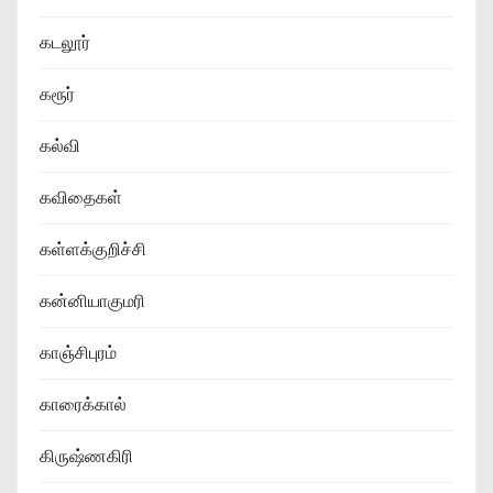
கடலூர்
கரூர்
கல்வி
கவிதைகள்
கள்ளக்குறிச்சி
கன்னியாகுமரி
காஞ்சிபுரம்
காரைக்கால்
கிருஷ்ணகிரி