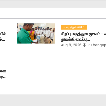
உடனடி நியூஸ் அப்டேட்
ில்
சிறப்பு மருத்துவ முகாம் – 
..,
துவக்கி வைப்பு..,
Aug 8, 2026
P.Thangap
ாளை
ி..,