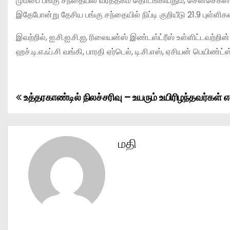
மும்பை பங்கு சந்தையில் வர்த்தகம் தொடங்கியதும், சென்செக்ஸ்
இதேபோன்று தேசிய பங்கு சந்தையில் நிப்டி குறியீடு 21.9 புள்ளி
இவற்றில், ஐ.சி.ஐ.சி.ஐ, ரிலையன்ஸ் இண்டஸ்ட்ரீஸ் உள்ளிட்டவற்றி
ஹச்.டி.எஃப்.சி வங்கி, பாரதி ஏர்டெல், டி.சி.எஸ், ஏசியன் பெயிண
உத்தரகாண்டில் நிலச்சரிவு – உயரும் உயிரிழந்தவர்கள
P
o
s
மதி
t
n
a