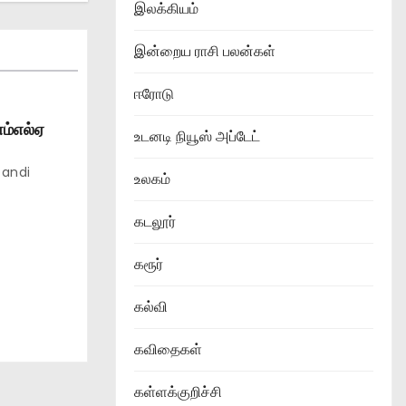
இலக்கியம்
இன்றைய ராசி பலன்கள்
ஈரோடு
எம்எல்ஏ
உடனடி நியூஸ் அப்டேட்
andi
உலகம்
கடலூர்
கரூர்
கல்வி
கவிதைகள்
கள்ளக்குறிச்சி