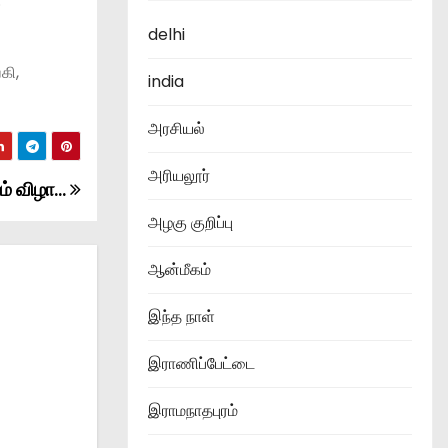
.
delhi
கி,
india
அரசியல்
அரியலூர்
ும் விழா…
அழகு குறிப்பு
ஆன்மீகம்
இந்த நாள்
இராணிப்பேட்டை
இராமநாதபுரம்