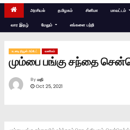
அரசியல்
தமிழகம்
சினிமா
மாவட்டம்
வார இதழ்
மேலும்
எங்களை பற்றி
உடனடி நியூஸ் அப்டேட்
வணிகம்
மும்பை பங்கு சந்தை சென்ச
By
மதி
Oct 25, 2021