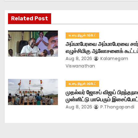
v
i
Related Post
g
உடனடி நியூஸ் அப்டேட்
a
அம்மாபேரவை அம்மாபேரவை சார்ப
t
எழுச்சிமிகு ஆலோசனைக் கூட்டம்
Aug 8, 2026
Kalamegam
i
Viswanathan
o
உடனடி நியூஸ் அப்டேட்
n
முதல்வர் ஜோசப் விஜய் பிறந்தந
முன்னிட்டு மாபெரும் இசைப்போட்ட
Aug 8, 2026
P.Thangapandi