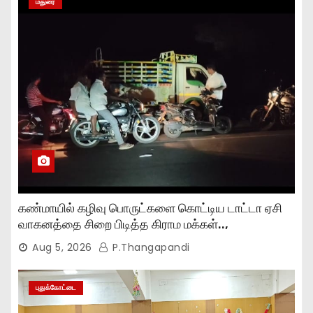
மதுரை
கண்மாயில் கழிவு பொருட்களை கொட்டிய டாட்டா ஏசி
வாகனத்தை சிறை பிடித்த கிராம மக்கள்..,
Aug 5, 2026
P.Thangapandi
புதுக்கோட்டை