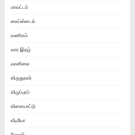
மாவட்டம்
லைப்ஸ்டைல்
வணிகம்
வார இதழ்
வானிலை
விருதுநகர்
விழுப்புரம்
விளையாட்டு
வீடியோ
வேலூர்