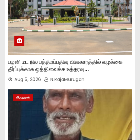
பழனி மட நில பத்திரப்பதிவு விவகாரத்தில் வழக்கை
தீர்ப்புக்காக ஒத்திவைக்க உத்தரவு..,
Aug 5, 2026
N.RajaMurugan
விருதுநகர்