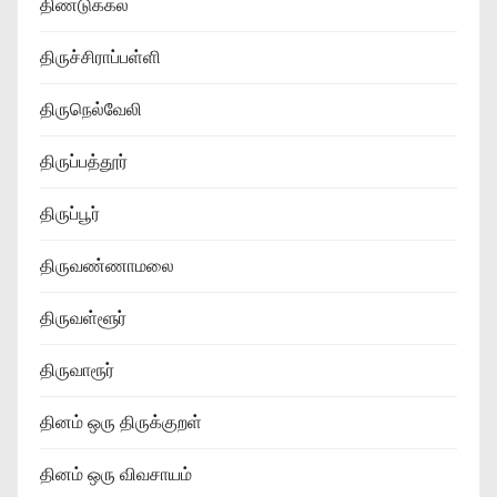
திண்டுக்கல்
திருச்சிராப்பள்ளி
திருநெல்வேலி
திருப்பத்தூர்
திருப்பூர்
திருவண்ணாமலை
திருவள்ளூர்
திருவாரூர்
தினம் ஒரு திருக்குறள்
தினம் ஒரு விவசாயம்