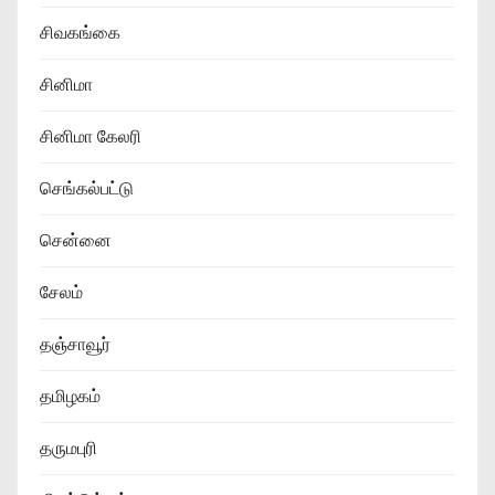
சிவகங்கை
சினிமா
சினிமா கேலரி
செங்கல்பட்டு
சென்னை
சேலம்
தஞ்சாவூர்
தமிழகம்
தருமபுரி