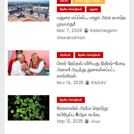
t
DELHI
உடனடி நியூஸ் அப்டேட்
தேசிய செய்திகள்
மதுரை
i
மதுரை எய்ம்ஸ்… பாஜக அரசு ஏமாற்ற
o
முடியாது!
Mar 7, 2026
Kalamegam
n
Viswanathan
அரசியல்
தேசிய செய்திகள்
பீகார் தேர்தல்: வீசியது நிதிஷ்-மோடி
அலை! அடித்து துவைக்கப்பட்ட
காங்கிரஸ்
Nov 14, 2025
RAGAV
தேசிய செய்திகள்
கேரளாவில் அமீபா தொற்று
உயிரிழப்பு 6ஆக உயர்வு
Sep 12, 2025
விஷா