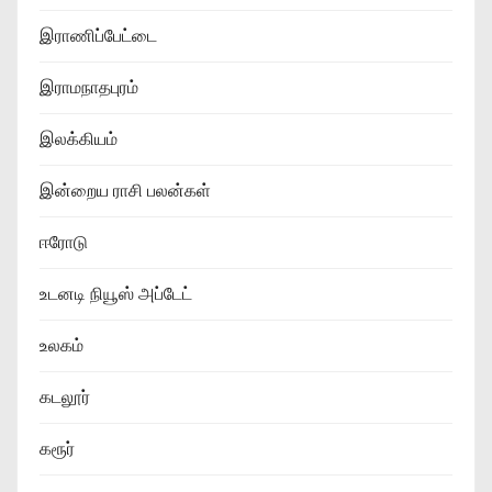
இராணிப்பேட்டை
இராமநாதபுரம்
இலக்கியம்
இன்றைய ராசி பலன்கள்
ஈரோடு
உடனடி நியூஸ் அப்டேட்
உலகம்
கடலூர்
கரூர்