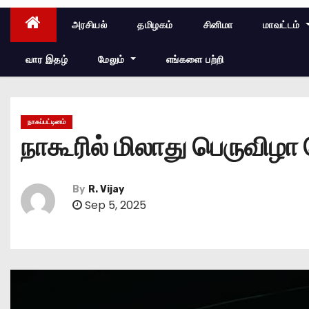
அரசியல்
தமிழகம்
சினிமா
மாவட்டம்
வார இதழ்
மேலும்
எங்களை பற்றி
நாகப்பட்டினம்
நாகூரில் மிலாது பெருவிழா
By
R. Vijay
Sep 5, 2025