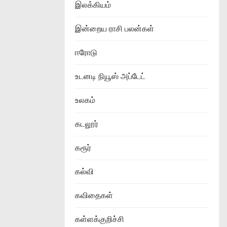
இலக்கியம்
இன்றைய ராசி பலன்கள்
ஈரோடு
உடனடி நியூஸ் அப்டேட்
உலகம்
கடலூர்
கரூர்
கல்வி
கவிதைகள்
கள்ளக்குறிச்சி