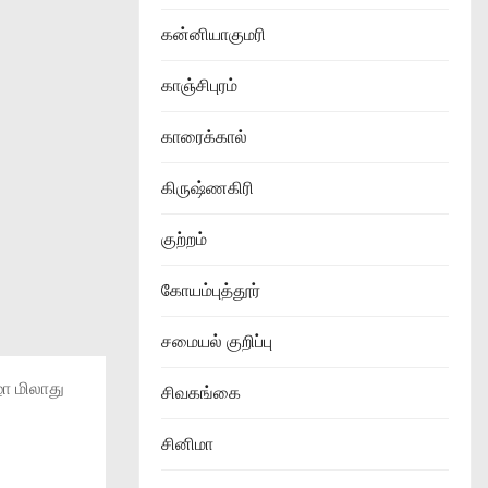
கன்னியாகுமரி
காஞ்சிபுரம்
காரைக்கால்
கிருஷ்ணகிரி
குற்றம்
கோயம்புத்தூர்
சமையல் குறிப்பு
ா மிலாது
சிவகங்கை
சினிமா