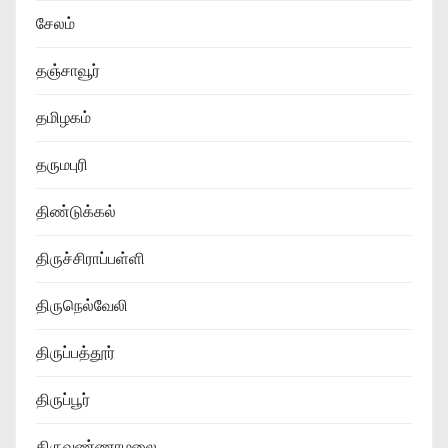
சேலம்
தஞ்சாவூர்
தமிழகம்
தருமபுரி
திண்டுக்கல்
திருச்சிராப்பள்ளி
திருநெல்வேலி
திருப்பத்தூர்
திருப்பூர்
திருவண்ணாமலை