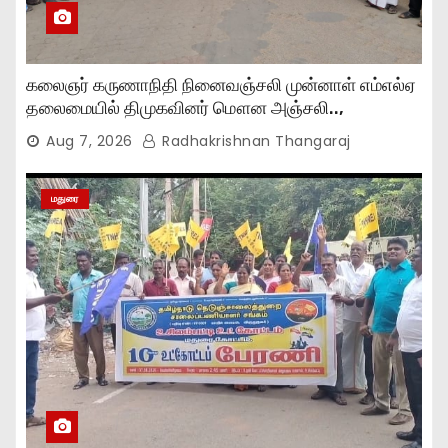
கலைஞர் கருணாநிதி நினைவஞ்சலி முன்னாள் எம்எல்ஏ
தலைமையில் திமுகவினர் மௌன அஞ்சலி..,
Aug 7, 2026
Radhakrishnan Thangaraj
மதுரை