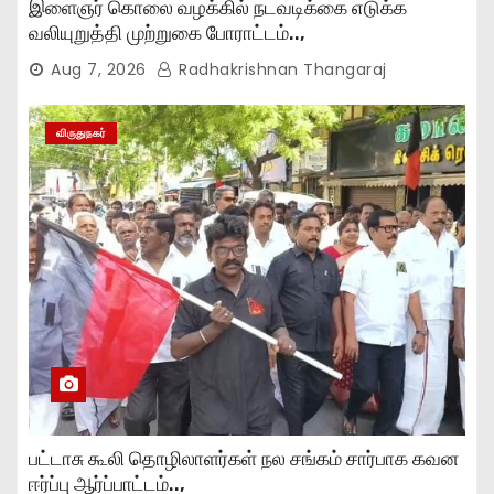
இளைஞர் கொலை வழக்கில் நடவடிக்கை எடுக்க
வலியுறுத்தி முற்றுகை போராட்டம்..,
Aug 7, 2026
Radhakrishnan Thangaraj
விருதுநகர்
பட்டாசு கூலி தொழிலாளர்கள் நல சங்கம் சார்பாக கவன
ஈர்ப்பு ஆர்ப்பாட்டம்..,