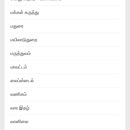
மக்கள் கருத்து
மதுரை
மயிலாடுதுறை
மருத்துவம்
மாவட்டம்
லைப்ஸ்டைல்
வணிகம்
வார இதழ்
வானிலை