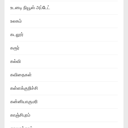
உடனடி நியூஸ் அப்டேட்
உலகம்
கடலூர்
கரூர்
கல்வி
கவிதைகள்
கள்ளக்குறிச்சி
கன்னியாகுமரி
காஞ்சிபுரம்