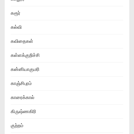
கரூர்
கல்வி
கவிதைகள்
கள்ளக்குறிச்சி
கன்னியாகுமரி
காஞ்சிபுரம்
காரைக்கால்
கிருஷ்ணகிரி
குற்றம்