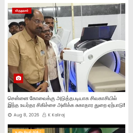
விருதுநகர்
சென்னை கோவைக்கு அடுத்தபடியாக சிவகாசியில்
இந்த உயர்தர சிகிச்சை அளிக்க சுகாதார துறை ஏற்பாடு!
Aug 8, 2026
K Kaliraj
உடனடி நியூஸ் அப்டேட்