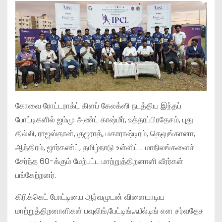
கோவை ரோட்டராக்ட் கிளப் கேலக்ஸி நடத்திய இந்தப்
போட்டிகளில் ஜம்மு அண்ட் காஷ்மீர், உத்தரப்பிரதேசம், புது
தில்லி, ராஜஸ்தான், குஜராத், மகாராஷ்டிரம், தெலுங்கானா,
ஆந்திரம், ஜார்கண்ட், தமிழ்நாடு உள்ளிட்ட மாநிலங்களைச்
சேர்ந்த 60-க்கும் மேற்பட்ட மாற்றுத்திறனாளி வீரர்கள்
பங்கேற்றனர்.
கிரிக்கெட் போட்டியை ஆர்வமுடன் விளையாடிய
மாற்றுத்திறனாளிகள் பவுலிங்,பேட்டிங்,ஃபீல்டிங் என சர்வதேச