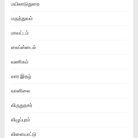
மயிலாடுதுறை
மருத்துவம்
மாவட்டம்
லைப்ஸ்டைல்
வணிகம்
வார இதழ்
வானிலை
விருதுநகர்
விழுப்புரம்
விளையாட்டு