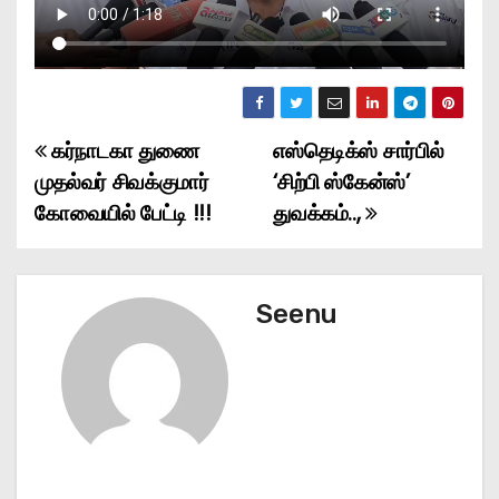
கர்நாடகா துணை
எஸ்தெடிக்ஸ் சார்பில்
P
முதல்வர் சிவக்குமார்
‘சிற்பி ஸ்கேன்ஸ்’
o
கோவையில் பேட்டி !!!
துவக்கம்..,
s
t
Seenu
n
a
v
i