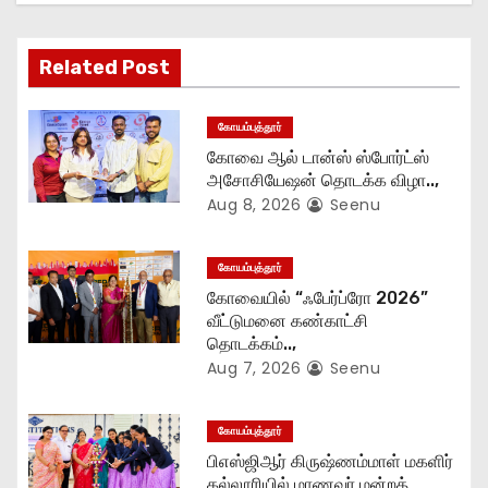
g
Related Post
a
t
கோயம்புத்தூர்
கோவை ஆல் டான்ஸ் ஸ்போர்ட்ஸ்
i
அசோசியேஷன் தொடக்க விழா..,
Aug 8, 2026
Seenu
o
n
கோயம்புத்தூர்
கோவையில் “ஃபேர்ப்ரோ 2026”
வீட்டுமனை கண்காட்சி
தொடக்கம்..,
Aug 7, 2026
Seenu
கோயம்புத்தூர்
பிஎஸ்ஜிஆர் கிருஷ்ணம்மாள் மகளிர்
கல்லூரியில் மாணவர் மன்றத்