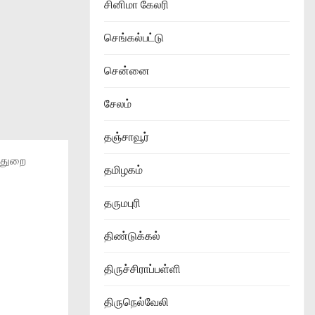
சினிமா கேலரி
செங்கல்பட்டு
சென்னை
சேலம்
தஞ்சாவூர்
 துறை
தமிழகம்
தருமபுரி
திண்டுக்கல்
திருச்சிராப்பள்ளி
திருநெல்வேலி