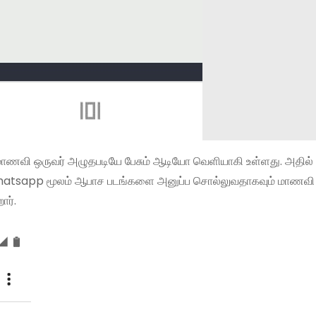
் மாணவி ஒருவர் அழுதபடியே பேசும் ஆடியோ வெளியாகி உள்ளது. அதில்
ம் whatsapp மூலம் ஆபாச படங்களை அனுப்ப சொல்லுவதாகவும் மாணவி
ார்.