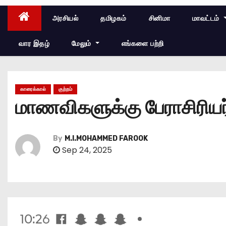
அரசியல்
தமிழகம்
சினிமா
மாவட்டம்
வார இதழ்
மேலும்
எங்களை பற்றி
காரைக்கால்
குற்றம்
மாணவிகளுக்கு பேராசிரியர
By
M.I.MOHAMMED FAROOK
Sep 24, 2025