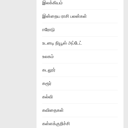
இலக்கியம்
இன்றைய ராசி பலன்கள்
ஈரோடு
உடனடி நியூஸ் அப்டேட்
உலகம்
கடலூர்
கரூர்
கல்வி
கவிதைகள்
கள்ளக்குறிச்சி