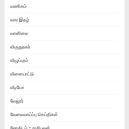
வணிகம்
வார இதழ்
வானிலை
விருதுநகர்
விழுப்புரம்
விளையாட்டு
வீடியோ
வேலூர்
வேலைவாய்ப்பு செய்திகள்
ஜோதிடம் – ராசிபலன்