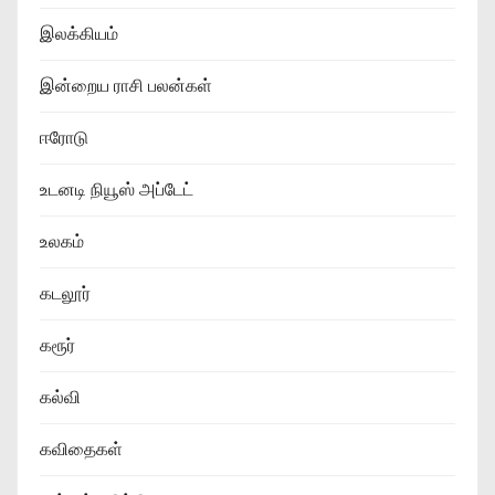
இலக்கியம்
இன்றைய ராசி பலன்கள்
ஈரோடு
உடனடி நியூஸ் அப்டேட்
உலகம்
கடலூர்
கரூர்
கல்வி
கவிதைகள்