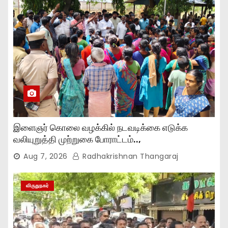
இளைஞர் கொலை வழக்கில் நடவடிக்கை எடுக்க
வலியுறுத்தி முற்றுகை போராட்டம்..,
Aug 7, 2026
Radhakrishnan Thangaraj
விருதுநகர்