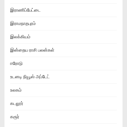
இராணிப்பேட்டை
இராமநாதபுரம்
இலக்கியம்
இன்றைய ராசி பலன்கள்
ஈரோடு
உடனடி நியூஸ் அப்டேட்
உலகம்
கடலூர்
கரூர்