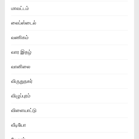
மாவட்டம்
லைப்ஸ்டைல்
வணிகம்
வார இதழ்
வானிலை
விருதுநகர்
விழுப்புரம்
விளையாட்டு
வீடியோ