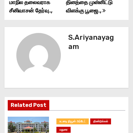
o
மாநில தலைவராக
தினத்தை முன்னிட்டு
சீனிவாசன் தேர்வு..,
விளக்கு பூஜை..,
s
t
n
S.Ariyanayag
am
a
v
i
g
a
Related Post
t
உடனடி நியூஸ் அப்டேட்
திண்டுக்கல்
i
மதுரை