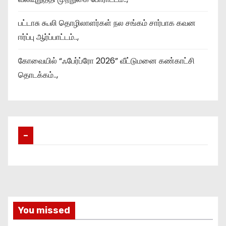
பட்டாசு கூலி தொழிலாளர்கள் நல சங்கம் சார்பாக கவன
ஈர்ப்பு ஆர்ப்பாட்டம்..,
கோவையில் “ஃபேர்ப்ரோ 2026” வீட்டுமனை கண்காட்சி
தொடக்கம்..,
–
You missed