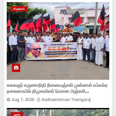
விருதுநகர்
கலைஞர் கருணாநிதி நினைவஞ்சலி முன்னாள் எம்எல்ஏ
தலைமையில் திமுகவினர் மௌன அஞ்சலி..,
Aug 7, 2026
Radhakrishnan Thangaraj
மதுரை