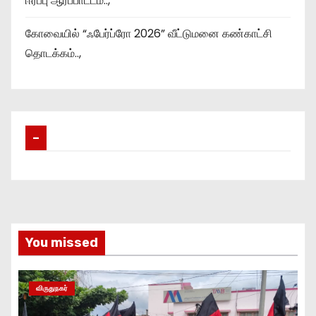
ஈர்ப்பு ஆர்ப்பாட்டம்..,
கோவையில் “ஃபேர்ப்ரோ 2026” வீட்டுமனை கண்காட்சி
தொடக்கம்..,
–
You missed
விருதுநகர்