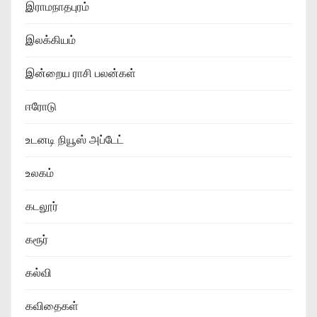
இராமநாதபுரம்
இலக்கியம்
இன்றைய ராசி பலன்கள்
ஈரோடு
உடனடி நியூஸ் அப்டேட்
உலகம்
கடலூர்
கரூர்
கல்வி
கவிதைகள்