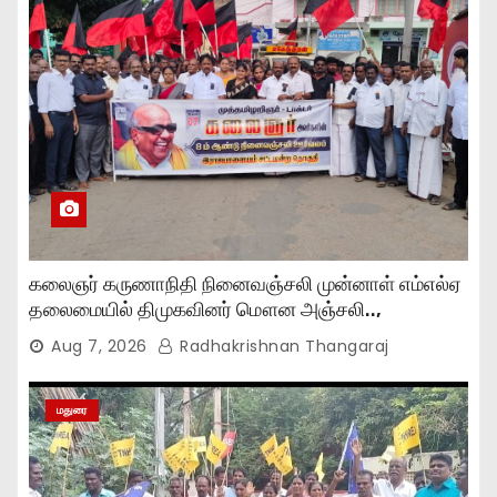
கலைஞர் கருணாநிதி நினைவஞ்சலி முன்னாள் எம்எல்ஏ
தலைமையில் திமுகவினர் மௌன அஞ்சலி..,
Aug 7, 2026
Radhakrishnan Thangaraj
மதுரை