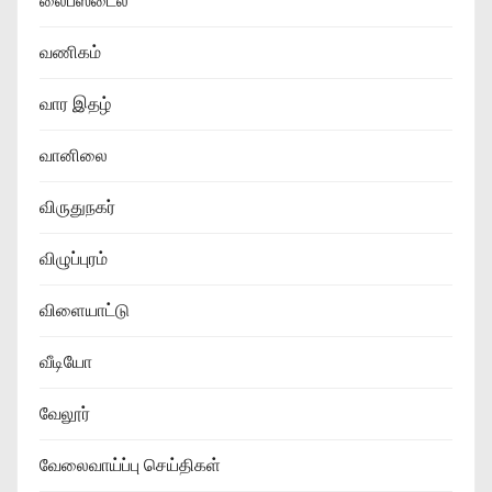
லைப்ஸ்டைல்
வணிகம்
வார இதழ்
வானிலை
விருதுநகர்
விழுப்புரம்
விளையாட்டு
வீடியோ
வேலூர்
வேலைவாய்ப்பு செய்திகள்