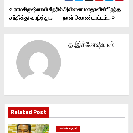
ராமகிருஷ்ணன் நேரில்
அன்னை மாதாவின்பிறந்த
P
சந்தித்து வாழ்த்து..,
நாள் கொண்டாட்டம்..,
o
s
த.இக்னேஷியஸ்
t
n
a
v
i
g
Related Post
a
கன்னியாகுமரி