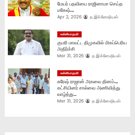
t
மேயர் பதவியை ராஜினாமா செய்த
மகேஷ்..,
i
Apr 2, 2026
த.இக்னேஷியஸ்
o
கன்னியாகுமரி
n
குமரி மாவட்ட திமுகவில் மிகப்பெரிய
அதிர்ச்சி
Mar 31, 2026
த.இக்னேஷியஸ்
கன்னியாகுமரி
சுரேஷ் ராஜான் அகவை தினம்..,
கட்சியினர் சால்வை அணிவித்து
வாழ்த்து…
Mar 31, 2026
த.இக்னேஷியஸ்