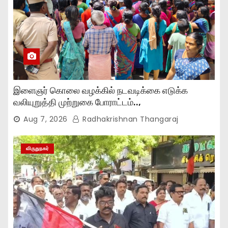
இளைஞர் கொலை வழக்கில் நடவடிக்கை எடுக்க
வலியுறுத்தி முற்றுகை போராட்டம்..,
Aug 7, 2026
Radhakrishnan Thangaraj
விருதுநகர்