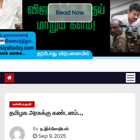
Read Now
கன்னியாகுமரி
தமிழக அரசுக்கு கண்டனம்..,
By
த.இக்னேஷியஸ்
Sep 9, 2025