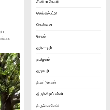
சினிமா கேலரி
செங்கல்பட்டு
சென்னை
ப்பு
சேலம்
 கண்டன
தஞ்சாவூர்
தமிழகம்
தருமபுரி
திண்டுக்கல்
திருச்சிராப்பள்ளி
திருநெல்வேலி