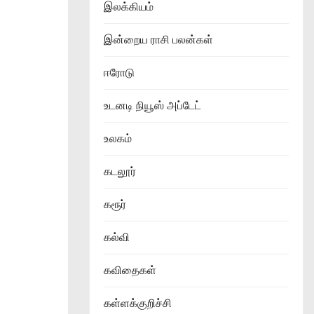
இலக்கியம்
இன்றைய ராசி பலன்கள்
ஈரோடு
உடனடி நியூஸ் அப்டேட்
உலகம்
கடலூர்
கரூர்
கல்வி
கவிதைகள்
கள்ளக்குறிச்சி