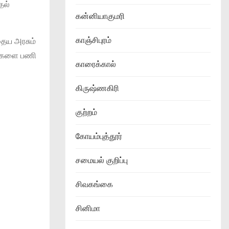
தல்
கன்னியாகுமரி
காஞ்சிபுரம்
தைய அரசும்
யர்களை பணி
காரைக்கால்
கிருஷ்ணகிரி
குற்றம்
கோயம்புத்தூர்
சமையல் குறிப்பு
சிவகங்கை
சினிமா