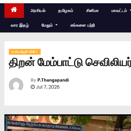
அரசியல்
தமிழகம்
சினிமா
மாவட்டம்
வார இதழ்
மேலும்
எங்களை பற்றி
உடனடி நியூஸ் அப்டேட்
திறன் மேம்பாட்டு செவிலியர
By
P.Thangapandi
Jul 7, 2026