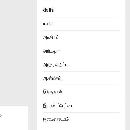
delhi
india
அரசியல்
அரியலூர்
அழகு குறிப்பு
ஆன்மீகம்
இந்த நாள்
இராணிப்பேட்டை
ை
இராமநாதபுரம்