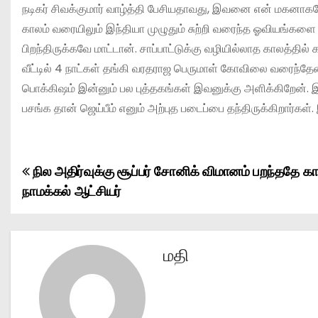
நடிகர் சிவக்குமார் வாழ்த்தி பேசியதாவது, இவனை என் மகனாகவே
காலம் வரையிலும் இந்தியா முழுதும் சுற்றி வரைந்த ஓவியங்களை
பிறந்திருக்கவே மாட்டான். சாப்பாட்டுக்கு வழியில்லாத காலத்தில
வீட்டில் 4 நாட்கள் தங்கி வரதராஜ பெருமாள் கோவிலை வரைந்தேன
பொக்கிஷம் இன்னும் பல புத்தகங்கள் இவனுக்கு அளிக்கிறேன். இ
பசங்க தான் ஜெய்பீம் எனும் அற்புத படைப்பை தந்திருக்கிறார்கள்
நில அதிர்வுக்கு சூப்பர் சோனிக் விமானம் பறந்ததே 
P
நாமக்கல் ஆட்சியர்
o
s
மதி
t
n