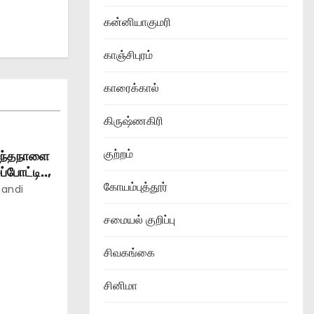
கன்னியாகுமரி
காஞ்சிபுரம்
காரைக்கால்
கிருஷ்ணகிரி
குற்றம்
ிறந்தநாளை
்போட்டி..,
கோயம்புத்தூர்
andi
சமையல் குறிப்பு
சிவகங்கை
சினிமா