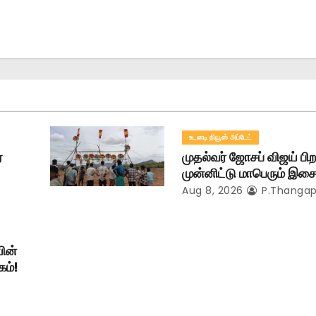
உடனடி நியூஸ் அப்டேட்
ஏ
முதல்வர் ஜோசப் விஜய் ப
முன்னிட்டு மாபெரும் இசைப
Aug 8, 2026
P.Thangap
ின்
கம்!