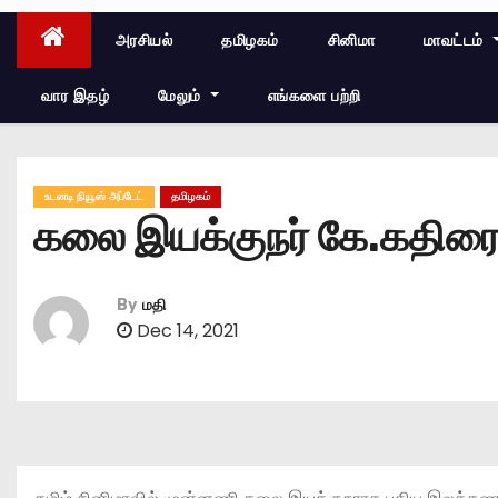
அரசியல்
தமிழகம்
சினிமா
மாவட்டம்
வார இதழ்
மேலும்
எங்களை பற்றி
உடனடி நியூஸ் அப்டேட்
தமிழகம்
கலை இயக்குநர் கே.கதிரை 
By
மதி
Dec 14, 2021