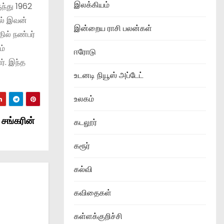
இலக்கியம்
ந்து 1962
ில் இவன்
இன்றைய ராசி பலன்கள்
ில் நண்பர்
ம்
ஈரோடு
். இந்த
உடனடி நியூஸ் அப்டேட்
உலகம்
 சங்கரின்
கடலூர்
கரூர்
கல்வி
கவிதைகள்
கள்ளக்குறிச்சி