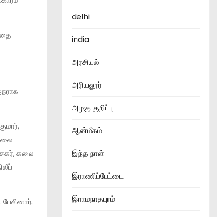
ிகாரம்
delhi
த்தை
india
அரசியல்
அரியலூர்
குநராக
அழகு குறிப்பு
ுமார்,
ஆன்மீகம்
 கலை
சேகர், கலை
இந்த நாள்
லீப்
இராணிப்பேட்டை
இராமநாதபுரம்
 பேசினார்.