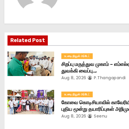
a
v
i
g
Related Post
a
உடனடி நியூஸ் அப்டேட்
t
சிறப்பு மருத்துவ முகாம் – எம்எல்
துவக்கி வைப்பு..,
i
Aug 8, 2026
P.Thangapandi
o
உடனடி நியூஸ் அப்டேட்
n
கோவை கொடிசியாவில் காவேரிய
புதிய மூன்று தயாரிப்புகள் அறிமு
Aug 8, 2026
Seenu