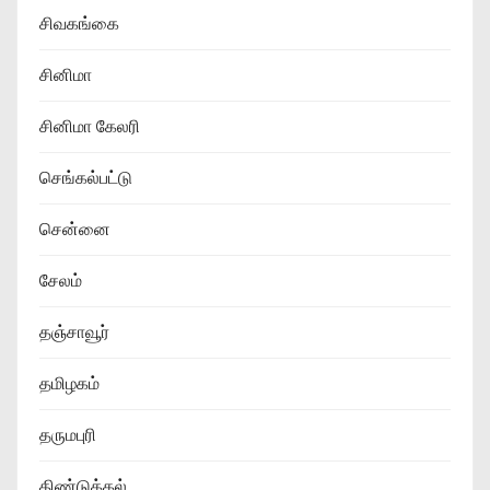
சிவகங்கை
சினிமா
சினிமா கேலரி
செங்கல்பட்டு
சென்னை
சேலம்
தஞ்சாவூர்
தமிழகம்
தருமபுரி
திண்டுக்கல்