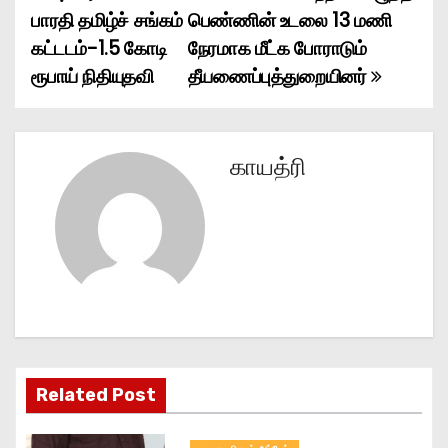
பாரதி தமிழ்ச் சங்கம்
பெண்ணின் உடலை 13 மணி
o
கட்டடம்-1.5 கோடி
நேரமாக மீட்க போராடும்
ரூபாய் நிதியுதவி
தீயணைப்புத்துறையினர்
s
t
n
காயத்ரி
a
v
i
g
a
Related Post
t