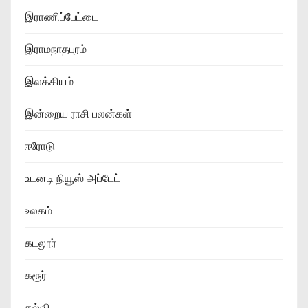
இராணிப்பேட்டை
இராமநாதபுரம்
இலக்கியம்
இன்றைய ராசி பலன்கள்
ஈரோடு
உடனடி நியூஸ் அப்டேட்
உலகம்
கடலூர்
கரூர்
கல்வி