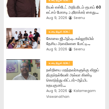
உடனடி நியூஸ் அப்டேட்
i
ரியல் எஸ்டேட் அதிபரிடம் ரூபாய் 60
o
லட்சம் மோசடி ; புரோக்கர் கைது..,
Aug 9, 2026
Seenu
n
உடனடி நியூஸ் அப்டேட்
கோவை ஜி.ஆர்.டி. கல்லூரியில்
தேசிய அளவிலான போட்டி..,
Aug 9, 2026
Seenu
உடனடி நியூஸ் அப்டேட்
நன்றியை மறந்தவர்களுக்கு விஜய்
திருநெல்வேலி அல்வா கிண்டி
கொடுத்து விட்டார்-ஆர்‌.பி.
உதயகுமார்..,
Aug 9, 2026
Kalamegam
Viswanathan