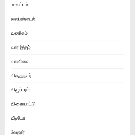
மாவட்டம்
லைப்ஸ்டைல்
வணிகம்
வார இதழ்
வானிலை
விருதுநகர்
விழுப்புரம்
விளையாட்டு
வீடியோ
வேலூர்