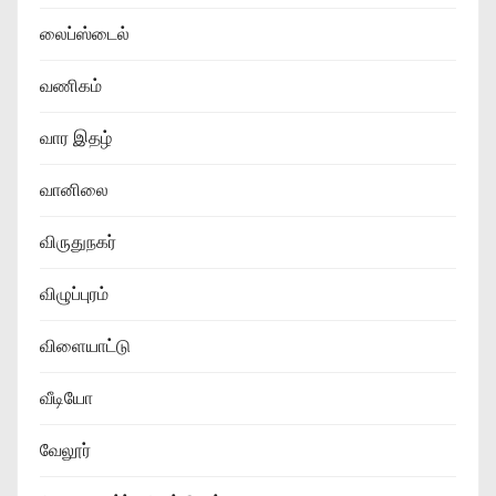
லைப்ஸ்டைல்
வணிகம்
வார இதழ்
வானிலை
விருதுநகர்
விழுப்புரம்
விளையாட்டு
வீடியோ
வேலூர்