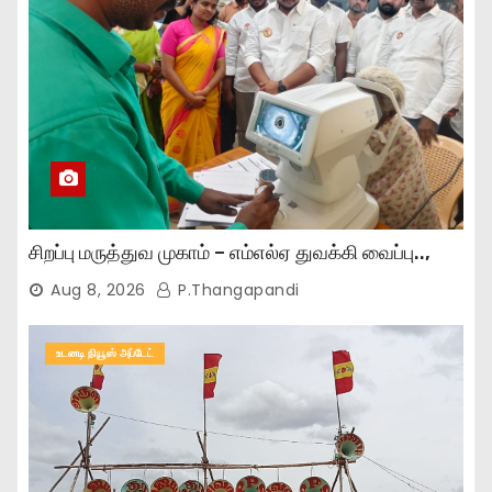
சிறப்பு மருத்துவ முகாம் – எம்எல்ஏ துவக்கி வைப்பு..,
Aug 8, 2026
P.Thangapandi
உடனடி நியூஸ் அப்டேட்