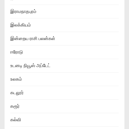
இராமநாதபுரம்
இலக்கியம்
இன்றைய ராசி பலன்கள்
ஈரோடு
உடனடி நியூஸ் அப்டேட்
உலகம்
கடலூர்
கரூர்
கல்வி