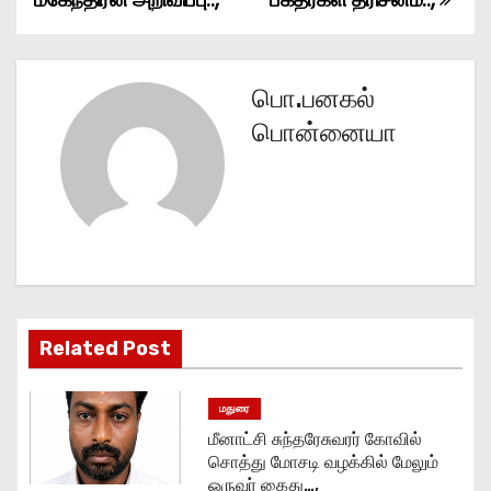
s
t
பொ.பனகல்
n
பொன்னையா
a
v
i
g
Related Post
a
t
மதுரை
மீனாட்சி சுந்தரேசுவரர் கோவில்
i
சொத்து மோசடி வழக்கில் மேலும்
ஒருவர் கைது…,