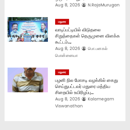
o
Aug 8, 2026
N.RajaMurugan
n
மதுரை
வாடிப்பட்டியில் விடுதலை
சிறுத்தைகள் தெருமுனை விளக்க
கூட்டம்..,
Aug 8, 2026
பொ.பனகல்
பொன்னையா
மதுரை
பழனி நில மோசடி வழக்கில் கைது
செய்துபட்டவர் மதுரை மத்திய
சிறையில் உயிரிழப்பு…
Aug 8, 2026
Kalamegam
Viswanathan