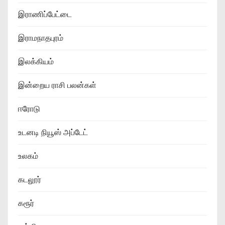
இராணிப்பேட்டை
இராமநாதபுரம்
இலக்கியம்
இன்றைய ராசி பலன்கள்
ஈரோடு
உடனடி நியூஸ் அப்டேட்
உலகம்
கடலூர்
கரூர்