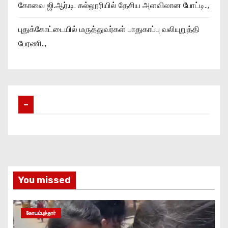
கோவை ஜி.ஆர்.டி. கல்லூரியில் தேசிய அளவிலான போட்டி..,
புதுக்கோட்டையில் மருத்துவர்கள் பாதுகாப்பு வலியுறுத்தி
பேரணி..,
–
You missed
கோயம்புத்தூர்