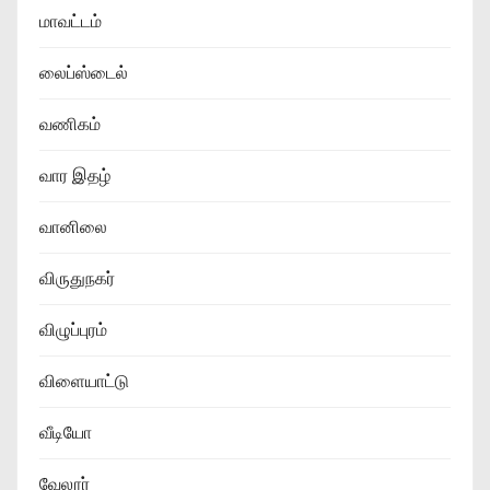
மாவட்டம்
லைப்ஸ்டைல்
வணிகம்
வார இதழ்
வானிலை
விருதுநகர்
விழுப்புரம்
விளையாட்டு
வீடியோ
வேலூர்