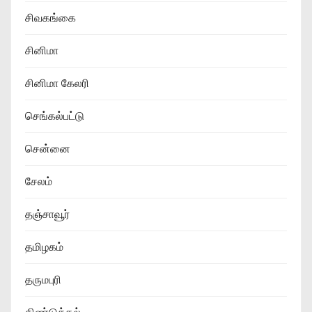
சிவகங்கை
சினிமா
சினிமா கேலரி
செங்கல்பட்டு
சென்னை
சேலம்
தஞ்சாவூர்
தமிழகம்
தருமபுரி