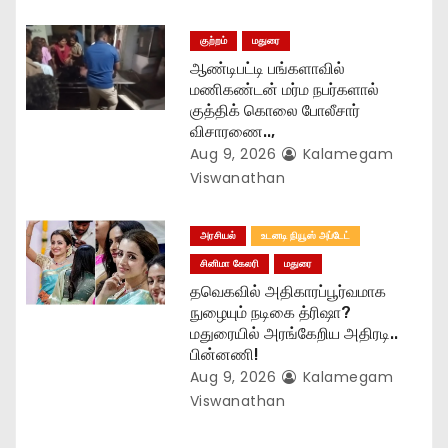
குற்றம்
மதுரை
ஆண்டிபட்டி பங்களாவில்
மணிகண்டன் மர்ம நபர்களால்
குத்திக் கொலை போலீசார்
விசாரணை..,
Aug 9, 2026
Kalamegam
Viswanathan
அரசியல்
உடனடி நியூஸ் அப்டேட்
சினிமா கேலரி
மதுரை
தவெகவில் அதிகாரப்பூர்வமாக
நுழையும் நடிகை த்ரிஷா?
மதுரையில் அரங்கேறிய அதிரடி..
பின்னணி!
Aug 9, 2026
Kalamegam
Viswanathan