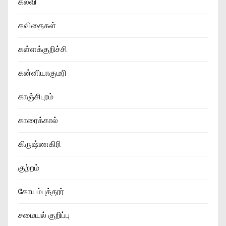
கல்வி
கவிதைகள்
கள்ளக்குறிச்சி
கன்னியாகுமரி
காஞ்சிபுரம்
காரைக்கால்
கிருஷ்ணகிரி
குற்றம்
கோயம்புத்தூர்
சமையல் குறிப்பு