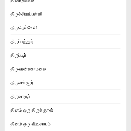
திண்டுக்கல்
திருச்சிராப்பள்ளி
திருநெல்வேலி
திருப்பத்தூர்
திருப்பூர்
திருவண்ணாமலை
திருவள்ளூர்
திருவாரூர்
தினம் ஒரு திருக்குறள்
தினம் ஒரு விவசாயம்