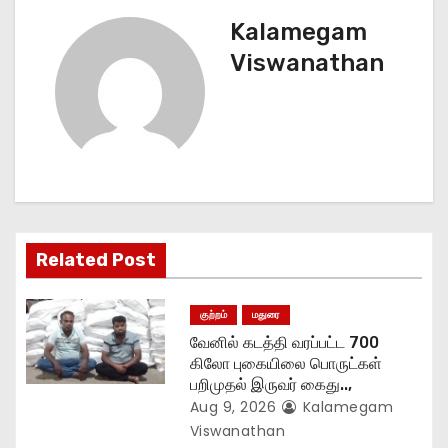
t
Kalamegam
n
Viswanathan
a
v
i
g
Related Post
a
t
குற்றம்
மதுரை
வேனில் கடத்தி வரப்பட்ட 700
i
கிலோ புகையிலை பொருட்கள்
பறிமுதல் இருவர் கைது..,
o
Aug 9, 2026
Kalamegam
n
Viswanathan