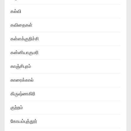
கல்வி
கவிதைகள்
கள்ளக்குறிச்சி
கன்னியாகுமரி
காஞ்சிபுரம்
காரைக்கால்
கிருஷ்ணகிரி
குற்றம்
கோயம்புத்தூர்