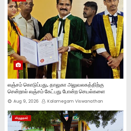
லஞ்சம் கொடுப்பது, தாலுகா அலுவலகத்திற்கு
சென்றால் லஞ்சம் கேட்பது போன்ற செயல்களை
நிறுத்தியுள்ளோம்..,
Aug 9, 2026
Kalamegam Viswanathan
விருதுநகர்