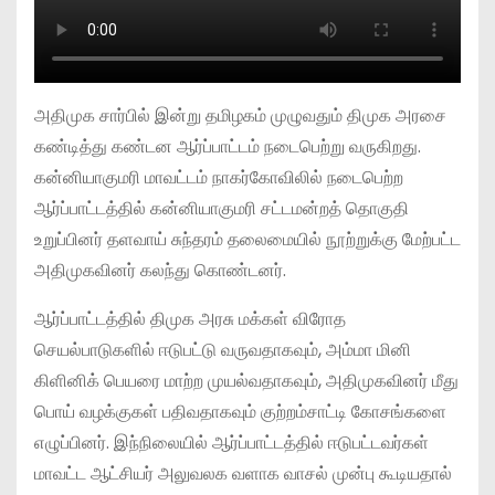
அதிமுக சார்பில் இன்று தமிழகம் முழுவதும் திமுக அரசை
கண்டித்து கண்டன ஆர்ப்பாட்டம் நடைபெற்று வருகிறது.
கன்னியாகுமரி மாவட்டம் நாகர்கோவிலில் நடைபெற்ற
ஆர்ப்பாட்டத்தில் கன்னியாகுமரி சட்டமன்றத் தொகுதி
உறுப்பினர் தளவாய் சுந்தரம் தலைமையில் நூற்றுக்கு மேற்பட்ட
அதிமுகவினர் கலந்து கொண்டனர்.
ஆர்ப்பாட்டத்தில் திமுக அரசு மக்கள் விரோத
செயல்பாடுகளில் ஈடுபட்டு வருவதாகவும், அம்மா மினி
கிளினிக் பெயரை மாற்ற முயல்வதாகவும், அதிமுகவினர் மீது
பொய் வழக்குகள் பதிவதாகவும் குற்றம்சாட்டி கோசங்களை
எழுப்பினர். இந்நிலையில் ஆர்ப்பாட்டத்தில் ஈடுபட்டவர்கள்
மாவட்ட ஆட்சியர் அலுவலக வளாக வாசல் முன்பு கூடியதால்