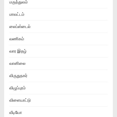
மருத்துவம்
மாவட்டம்
லைப்ஸ்டைல்
வணிகம்
வார இதழ்
வானிலை
விருதுநகர்
விழுப்புரம்
விளையாட்டு
வீடியோ