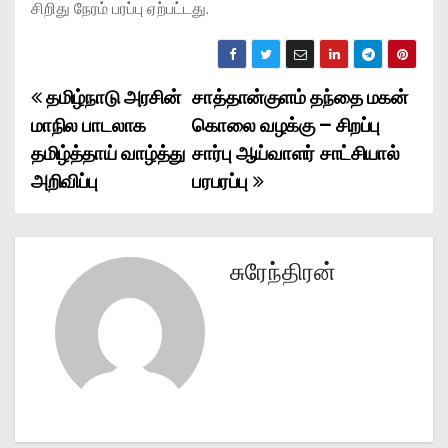
சிறிது நேரம் பரப்பு ஏற்பட்டது.
தமிழ்நாடு அரசின்
சாத்தான்குளம் தந்தை மகன்
P
மாநில பாடலாக
கொலை வழக்கு – சிறப்பு
o
தமிழ்த்தாய் வாழ்த்து
சார்பு ஆய்வாளர் சாட்சியால்
அறிவிப்பு
பரபரப்பு
s
t
n
சுரேந்திரன்
a
v
i
g