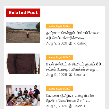
a
Related Post
t
உடனடி நியூஸ் அப்டேட்
i
தாழ்வாக செல்லும் மின்கம்பிகளை
o
சரி செய்ய கோரிக்கை..,
Aug 9, 2026
K Kaliraj
n
உடனடி நியூஸ் அப்டேட்
ரியல் எஸ்டேட் அதிபரிடம் ரூபாய் 60
லட்சம் மோசடி ; புரோக்கர் கைது..,
Aug 9, 2026
Seenu
உடனடி நியூஸ் அப்டேட்
கோவை ஜி.ஆர்.டி. கல்லூரியில்
தேசிய அளவிலான போட்டி..,
Aug 9, 2026
Seenu