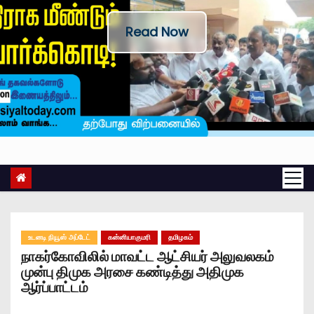
Read Now
உடனடி நியூஸ் அப்டேட்
கன்னியாகுமரி
தமிழகம்
நாகர்கோவிலில் மாவட்ட ஆட்சியர் அலுவலகம்
முன்பு திமுக அரசை கண்டித்து அதிமுக
ஆர்ப்பாட்டம்