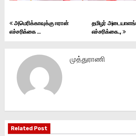
அமெரிக்காவுக்கு ஈரான்
தமிழர் அடையாளங்
P
எச்சரிக்கை …
எச்சரிக்கை..,
o
s
முத்துராணி
t
n
a
v
i
g
Related Post