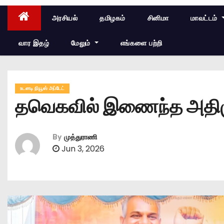
அரசியல்
தமிழகம்
சினிமா
மாவட்டம்
வார இதழ்
மேலும்
எங்களை பற்றி
உடனடி நியூஸ் அப்டேட்
தவெகவில் இணைந்த அதிமுக
By
முத்துராணி
Jun 3, 2026