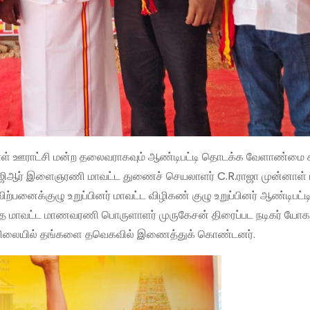
னாள் ஊராட்சி மன்ற தலைவராகவும் ஆண்டிபட்டி தொடக்க வேளாண்மை க
ம்ஜிஆர் இளைஞரணி மாவட்ட துணைச் செயலாளர் C.R.ராஜா முன்னாள் 
ற்பனைக்குழு உறுப்பினர் மாவட்ட விழிகண் குழு உறுப்பினர் ஆண்டிபட்டி
 மாவட்ட மாணவரணி பொருளாளர் முருகேசன் திரைப்பட நடிகர் யோகன்
ுன்னிலையில் தங்களை தவெகவில் இணைத்துக் கொண்டனர்.