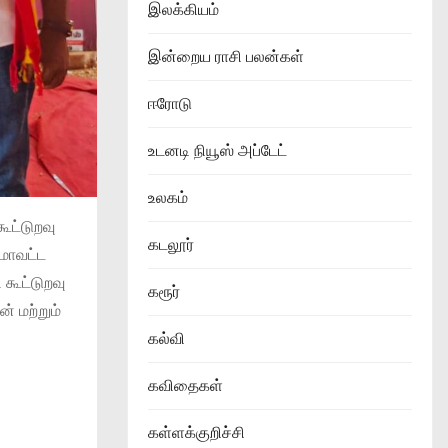
இலக்கியம்
இன்றைய ராசி பலன்கள்
ஈரோடு
உடனடி நியூஸ் அப்டேட்
உலகம்
ூட்டுறவு
கடலூர்
மாவட்ட
 கூட்டுறவு
கரூர்
 மற்றும்
கல்வி
கவிதைகள்
கள்ளக்குறிச்சி