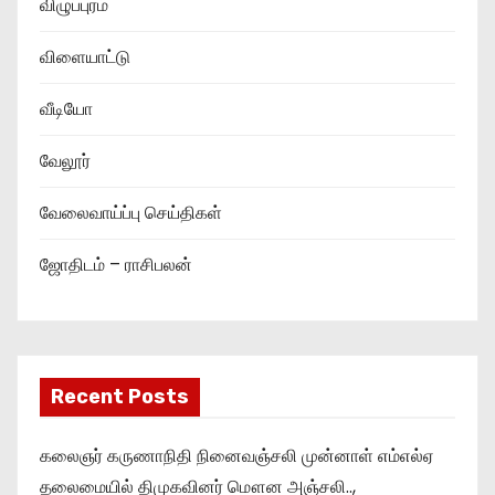
விழுப்புரம்
விளையாட்டு
வீடியோ
வேலூர்
வேலைவாய்ப்பு செய்திகள்
ஜோதிடம் – ராசிபலன்
Recent Posts
கலைஞர் கருணாநிதி நினைவஞ்சலி முன்னாள் எம்எல்ஏ
தலைமையில் திமுகவினர் மௌன அஞ்சலி..,