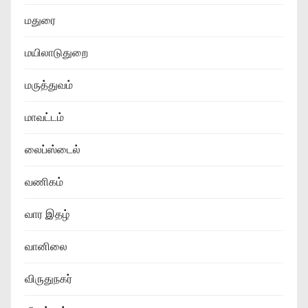
மதுரை
மயிலாடுதுறை
மருத்துவம்
மாவட்டம்
லைப்ஸ்டைல்
வணிகம்
வார இதழ்
வானிலை
விருதுநகர்