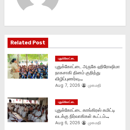
v
i
g
Related Post
a
t
புதுக்கோட்டை
புதுக்கோட்டை அருகே ஹிரோஷிமா
i
நாகசாகி தினம் குறித்து
விழிப்புணர்வு..,
o
Aug 7, 2026
முகமதி
n
புதுக்கோட்டை
புதுக்கோட்டை காங்கிரஸ் கமிட்டி
வடக்கு நிர்வாகிகள் கூட்டம்..,
Aug 6, 2026
முகமதி