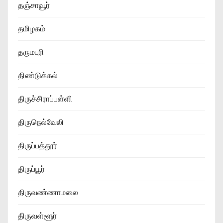
தஞ்சாவூர்
தமிழகம்
தருமபுரி
திண்டுக்கல்
திருச்சிராப்பள்ளி
திருநெல்வேலி
திருப்பத்தூர்
திருப்பூர்
திருவண்ணாமலை
திருவள்ளூர்