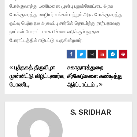
போக்குவரத்து பணிமனை முன்பு புதுக்கோட்டை அரசு
போக்குவரத்து ஊழியர் சங்கம் மற்றும் அரசு போக்குவரத்து
ஓய்வு பெற்ற நல அமைப்பு சார்பில் தொடர்ந்து நாற்பதாவது
நாட்கள் போராட்டமாக பிச்சை எடுக்கும் நூதன
போராட்டத்தில் ஈடுபட்டு வருகின்றனர்.
புத்தகத் திருவிழா
சுகாதாரத்துறை
P
முன்னிட்டு விழிப்புணர்வு
சீர்கேடுகளை கண்டித்து
o
பேரணி..,
ஆர்ப்பாட்டம்..,
s
t
S. SRIDHAR
n
a