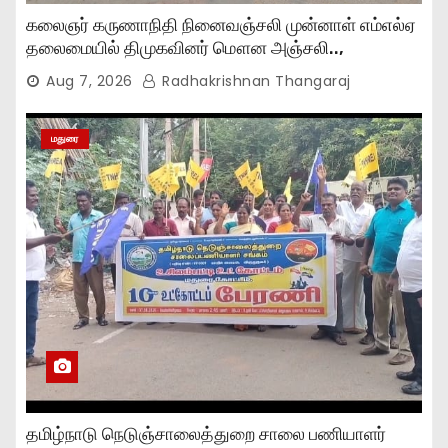
கலைஞர் கருணாநிதி நினைவஞ்சலி முன்னாள் எம்எல்ஏ
தலைமையில் திமுகவினர் மௌன அஞ்சலி..,
Aug 7, 2026
Radhakrishnan Thangaraj
மதுரை
தமிழ்நாடு நெடுஞ்சாலைத்துறை சாலை பணியாளர்