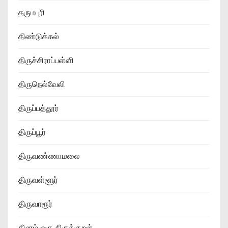
தருமபுரி
திண்டுக்கல்
திருச்சிராப்பள்ளி
திருநெல்வேலி
திருப்பத்தூர்
திருப்பூர்
திருவண்ணாமலை
திருவள்ளூர்
திருவாரூர்
தினம் ஒரு திருக்குறள்