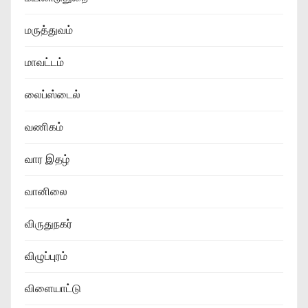
மருத்துவம்
மாவட்டம்
லைப்ஸ்டைல்
வணிகம்
வார இதழ்
வானிலை
விருதுநகர்
விழுப்புரம்
விளையாட்டு