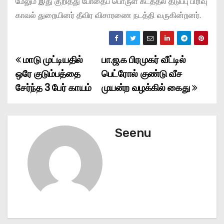
மேலும் இது குறித்து போதைப் பொருள் கடத்தல் தடுப்பு பிரிவு
காவல் துறையினர் தீவிர விசாரணை நடத்தி வருகின்றனர்.
மாடு முட்டியதில்
பா.ஜ.க பிரமுகர் வீட்டில்
P
ஒரே குடும்பத்தை
பெட்ரோல் குண்டு வீச
o
சேர்ந்த 3 பேர் காயம்
முயன்ற வழக்கில் கைது
s
t
Seenu
n
a
v
i