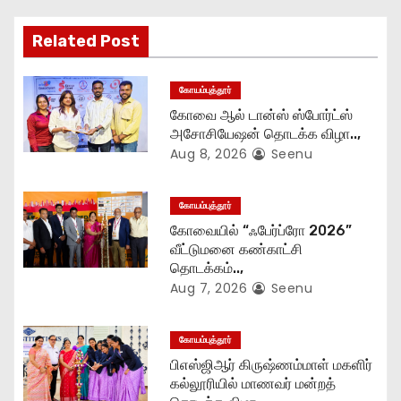
g
Related Post
a
t
கோயம்புத்தூர்
கோவை ஆல் டான்ஸ் ஸ்போர்ட்ஸ்
i
அசோசியேஷன் தொடக்க விழா..,
Aug 8, 2026
Seenu
o
n
கோயம்புத்தூர்
கோவையில் “ஃபேர்ப்ரோ 2026”
வீட்டுமனை கண்காட்சி
தொடக்கம்..,
Aug 7, 2026
Seenu
கோயம்புத்தூர்
பிஎஸ்ஜிஆர் கிருஷ்ணம்மாள் மகளிர்
கல்லூரியில் மாணவர் மன்றத்