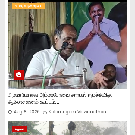
உடனடி நியூஸ் அப்டேட்
அம்மாபேரவை அம்மாபேரவை சார்பில் எழுச்சிமிகு
ஆலோசனைக் கூட்டம்..,
Aug 8, 2026
Kalamegam Viswanathan
மதுரை