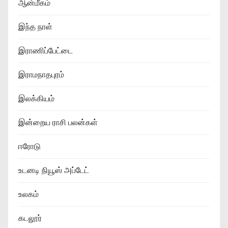
ஆன்மீகம்
இந்த நாள்
இராணிப்பேட்டை
இராமநாதபுரம்
இலக்கியம்
இன்றைய ராசி பலன்கள்
ஈரோடு
உடனடி நியூஸ் அப்டேட்
உலகம்
கடலூர்