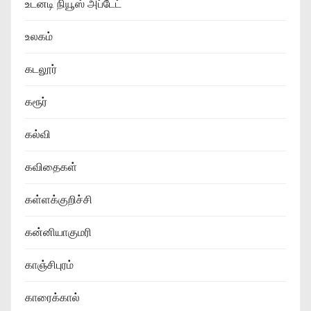
உடனடி நியூஸ் அப்டேட்
உலகம்
கடலூர்
கரூர்
கல்வி
கவிதைகள்
கள்ளக்குறிச்சி
கன்னியாகுமரி
காஞ்சிபுரம்
காரைக்கால்