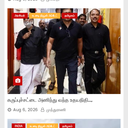
அரசியல்
உடனடி நியூஸ் அப்டேட்
தமிழகம்
கருப்புச்சட்டை அணிந்து வந்த உதயநிதி..,
Aug 6, 2026
முத்துராணி
INDIA
உடனடி நியூஸ் அப்டேட்
தமிழகம்