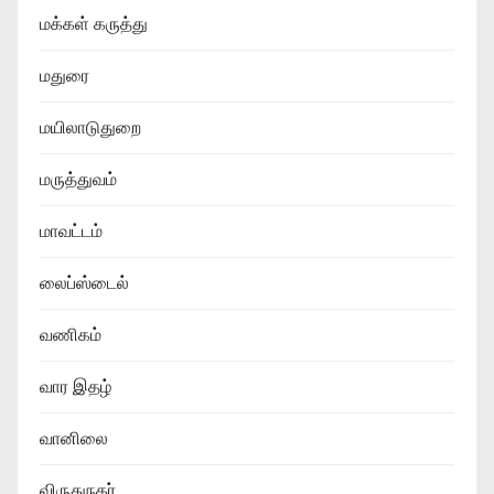
மக்கள் கருத்து
மதுரை
மயிலாடுதுறை
மருத்துவம்
மாவட்டம்
லைப்ஸ்டைல்
வணிகம்
வார இதழ்
வானிலை
விருதுநகர்