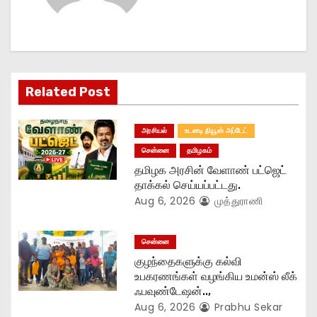
a
v
i
g
Related Post
a
அரசியல்
உடனடி நியூஸ் அப்டேட்
t
சென்னை
தமிழகம்
தமிழக அரசின் வேளாண் பட்ஜெட்
i
தாக்கல் செய்யப்பட்டது.
Aug 6, 2026
முத்துராணி
o
n
சென்னை
குழந்தைகளுக்கு கல்வி
உபகரணங்கள் வழங்கிய உமன்ஸ் லீக்
ஃபவுண்டேஷன்..,
Aug 6, 2026
Prabhu Sekar