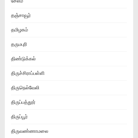
சேலம்
தஞ்சாவூர்
தமிழகம்
தருமபுரி
திண்டுக்கல்
திருச்சிராப்பள்ளி
திருநெல்வேலி
திருப்பத்தூர்
திருப்பூர்
திருவண்ணாமலை