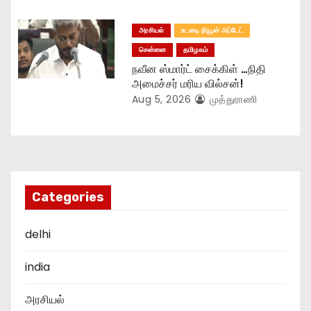
அரசியல்
உடனடி நியூஸ் அப்டேட்
சென்னை
தமிழகம்
நவீன ஸ்மார்ட் சைக்கிள் …நிதி
அமைச்சர் மரிய வில்சன்!
Aug 5, 2026
முத்துராணி
Categories
delhi
india
அரசியல்