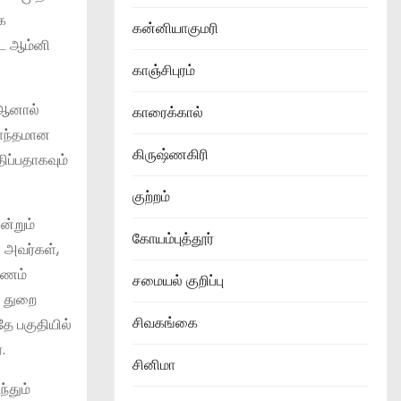
க
கன்னியாகுமரி
்ட ஆம்னி
காஞ்சிபுரம்
 ஆனால்
காரைக்கால்
சொந்தமான
கிருஷ்ணகிரி
ப்பதாகவும்
குற்றம்
ன்றும்
கோயம்புத்தூர்
 அவர்கள்,
டணம்
சமையல் குறிப்பு
ு துறை
சிவகங்கை
தே பகுதியில்
.
சினிமா
்தும்