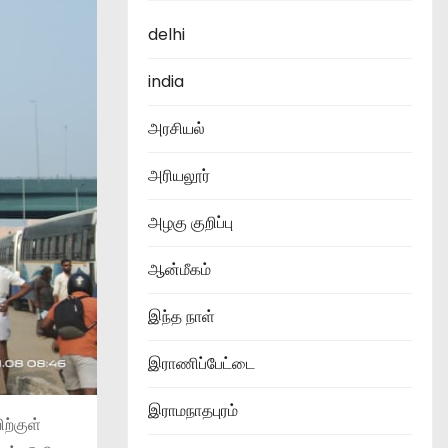
delhi
india
அரசியல்
அரியலூர்
அழகு குறிப்பு
ஆன்மீகம்
இந்த நாள்
இராணிப்பேட்டை
இராமநாதபுரம்
ற்குள்