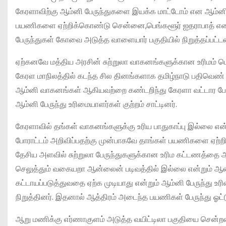
கேரளாவிற்கு ஆம்னி பேருந்துகளை இயக்க மாட்டோம் என ஆம்னி ப
பயணிகளை ஏற்றிக்கொண்டு சென்னை,பெங்களூர் ஐதராபாத் என பல்வே
பேருந்துகள் கோவை அடுத்த வாளையார் பகுதியில் நிறுத்தப்பட்ட
ஏற்கனவே மத்திய அரசின் சுற்றுலா வாகனங்களுக்கான உரிமம் பெற
கேரள மாநிலத்தில் கடந்த சில தினங்களாக தமிழ்நாடு பதிவெண
ஆம்னி வாகனங்கள் ஆகியவற்றை கண்டறிந்து கேரளா வட்டார போ
ஆம்னி பேருந்து உரிமையாளர்கள் குற்றம் சாட்டினர்.
கேரளாவில் தங்கள் வாகனங்களுக்கு உரிய பாதுகாப்பு இல்லை எ
போராட்டம் அறிவிப்பதற்கு முன்பாகவே தாங்கள் பயணிகளை ஏற்ற
தேசிய அளவில் சுற்றுலா பேருந்துகளுக்கான உரிம கட்டணத்தை ஆ
செலுத்தும் வகையறா ஆன்லைன் படிவத்தில் இல்லை என்றும் ஆன
கட்டாயப்படுத்துவதை ஏற்க முடியாது என்றும் ஆம்னி பேருந்து உ
நிறுத்தினர். இதனால் ஆத்திரம் அடைந்த பயணிகள் பேருந்து ஓட்டு
ஆறு மணிக்கு எர்ணாகுளம் அடுத்த வயிட்டிலா பகுதியை சென்றடை