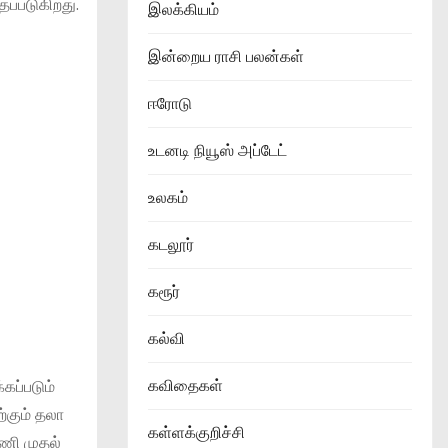
ப்படுகிறது.
இலக்கியம்
இன்றைய ராசி பலன்கள்
ஈரோடு
உடனடி நியூஸ் அப்டேட்
உலகம்
கடலூர்
கரூர்
கல்வி
கவிதைகள்
கப்படும்
்கும் தலா
கள்ளக்குறிச்சி
மணி முதல்