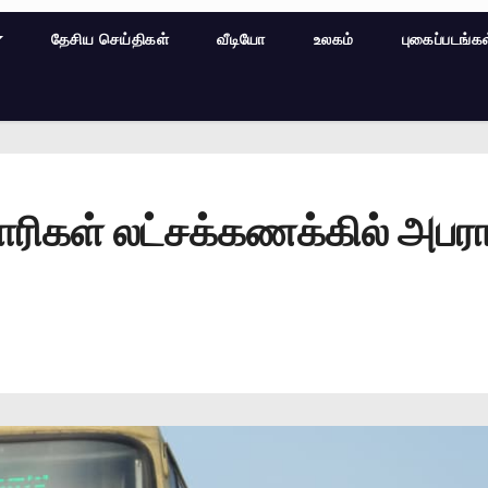
தேசிய செய்திகள்
வீடியோ
உலகம்
புகைப்படங்க
ரிகள் லட்சக்கணக்கில் அபராத