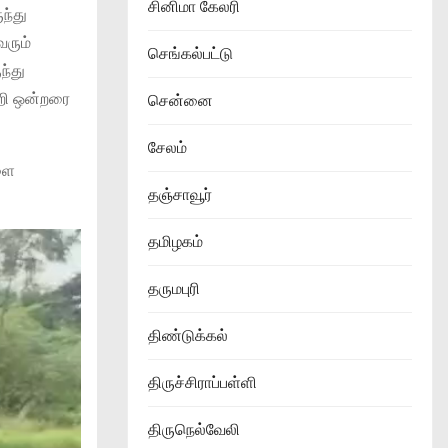
சினிமா கேலரி
ந்து
வரும்
செங்கல்பட்டு
ந்து
றி ஒன்றரை
சென்னை
சேலம்
ளை
தஞ்சாவூர்
தமிழகம்
தருமபுரி
திண்டுக்கல்
திருச்சிராப்பள்ளி
திருநெல்வேலி