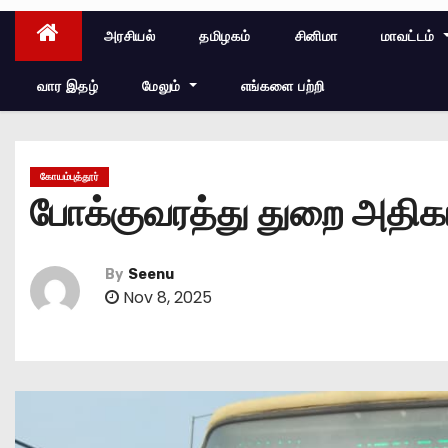
அரசியல்
தமிழகம்
சினிமா
மாவட்டம்
வார இதழ்
மேலும்
எங்களை பற்றி
கோயம்புத்தூர்
போக்குவரத்து துறை அதிகா
By
Seenu
Nov 8, 2025