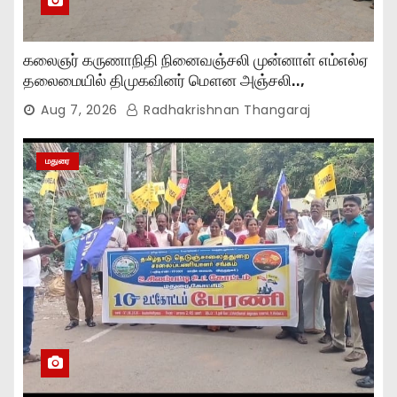
கலைஞர் கருணாநிதி நினைவஞ்சலி முன்னாள் எம்எல்ஏ
தலைமையில் திமுகவினர் மௌன அஞ்சலி..,
Aug 7, 2026
Radhakrishnan Thangaraj
மதுரை