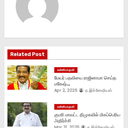
a
v
i
g
Related Post
a
t
கன்னியாகுமரி
மேயர் பதவியை ராஜினாமா செய்த
i
மகேஷ்..,
Apr 2, 2026
த.இக்னேஷியஸ்
o
n
கன்னியாகுமரி
குமரி மாவட்ட திமுகவில் மிகப்பெரிய
அதிர்ச்சி
Mar 31, 2026
த.இக்னேஷியஸ்