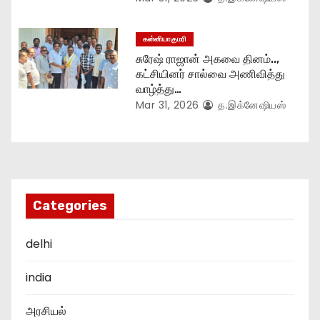
கன்னியாகுமரி
சுரேஷ் ராஜான் அகவை தினம்..,
கட்சியினர் சால்வை அணிவித்து
வாழ்த்து…
Mar 31, 2026
த.இக்னேஷியஸ்
Categories
delhi
india
அரசியல்