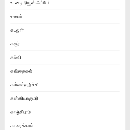
உடனடி நியூஸ் அப்டேட்
உலகம்
கடலூர்
கரூர்
கல்வி
கவிதைகள்
கள்ளக்குறிச்சி
கன்னியாகுமரி
காஞ்சிபுரம்
காரைக்கால்