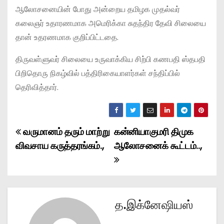
ஆலோசனையின் போது அன்றைய தமிழக முதல்வர்
கலைஞர் உதாரணமாக அமெரிக்கா சுதந்திர தேவி சிலையை
தான் உதரணமாக குறிப்பிட்டதை.
திருவள்ளுவர் சிலையை உருவாக்கிய சிற்பி கணபதி ஸ்தபதி
பிறிதொரு நிகழ்வில் பத்திரிகையாளர்கள் சந்திப்பில்
தெரிவித்தார்.
வருமானம் தரும் மாற்று
கன்னியாகுமரி திமுக
P
விவசாய கருத்தரங்கம்.,
ஆலோசனைக் கூட்டம்..,
o
s
t
த.இக்னேஷியஸ்
n