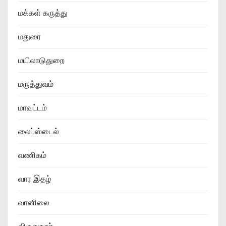
மக்கள் கருத்து
மதுரை
மயிலாடுதுறை
மருத்துவம்
மாவட்டம்
லைப்ஸ்டைல்
வணிகம்
வார இதழ்
வானிலை