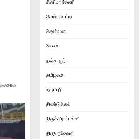
சினிமா கேலரி
செங்கல்பட்டு
சென்னை
சேலம்
தஞ்சாவூர்
தமிழகம்
ித்ததாக
தருமபுரி
திண்டுக்கல்
திருச்சிராப்பள்ளி
திருநெல்வேலி