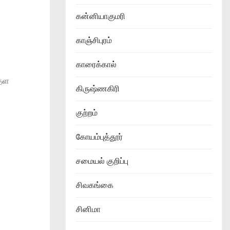
கன்னியாகுமரி
காஞ்சிபுரம்
காரைக்கால்
ுதள
கிருஷ்ணகிரி
குற்றம்
கோயம்புத்தூர்
சமையல் குறிப்பு
சிவகங்கை
சினிமா