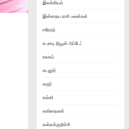
இலக்கியம்
இன்றைய ராசி பலன்கள்
ஈரோடு
உடனடி நியூஸ் அப்டேட்
உலகம்
கடலூர்
கரூர்
கல்வி
கவிதைகள்
கள்ளக்குறிச்சி