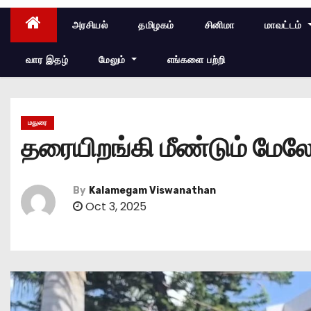
அரசியல்
தமிழகம்
சினிமா
மாவட்டம்
வார இதழ்
மேலும்
எங்களை பற்றி
மதுரை
தரையிறங்கி மீண்டும் மேல
By
Kalamegam Viswanathan
Oct 3, 2025