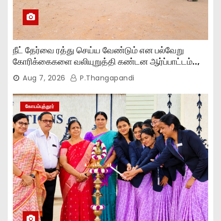
நீட் தேர்வை ரத்து செய்ய வேண்டும் என பல்வேறு
கோரிக்கைகளை வலியுறுத்தி கண்டன ஆர்ப்பாட்டம்..,
Aug 7, 2026
P.Thangapandi
கோயம்புத்தூர்