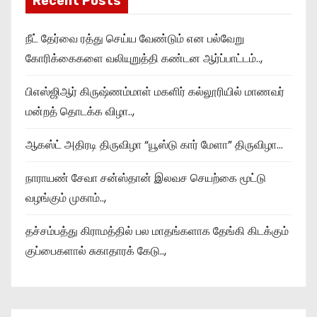
Recent Posts
நீட் தேர்வை ரத்து செய்ய வேண்டும் என பல்வேறு
கோரிக்கைகளை வலியுறுத்தி கண்டன ஆர்ப்பாட்டம்..,
பிஎஸ்ஜிஆர் கிருஷ்ணம்மாள் மகளிர் கல்லூரியில் மாணவர்
மன்றத் தொடக்க விழா..,
ஆகஸ்ட் அதிரடி திருவிழா “யூஸ்டு கார் மேளா” திருவிழா…
நாராயண் சேவா சன்ஸ்தான் இலவச செயற்கை மூட்டு
வழங்கும் முகாம்..,
தச்சம்பத்து கிராமத்தில் பல மாதங்களாக தேங்கி கிடக்கும்
குப்பைகளால் சுகாதாரக் கேடு..,