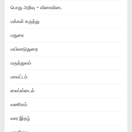
பொது அறிவு – வினாவிடை
மக்கள் கருத்து
மதுரை
மயிலாடுதுறை
மருத்துவம்
மாவட்டம்
லைப்ஸ்டைல்
வணிகம்
வார இதழ்