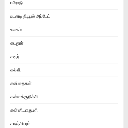
ஈரோடு
உடனடி நியூஸ் அப்டேட்
உலகம்
கடலூர்
கரூர்
கல்வி
கவிதைகள்
கள்ளக்குறிச்சி
கன்னியாகுமரி
காஞ்சிபுரம்