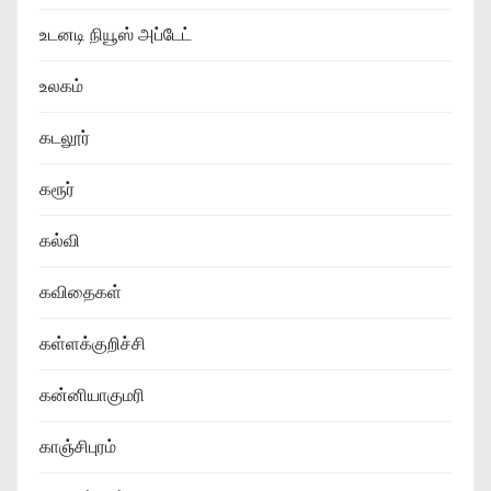
உடனடி நியூஸ் அப்டேட்
உலகம்
கடலூர்
கரூர்
கல்வி
கவிதைகள்
கள்ளக்குறிச்சி
கன்னியாகுமரி
காஞ்சிபுரம்