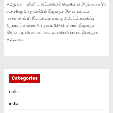
V.Z.துரை – சுந்தர்.C கூட்டணியில் வெளியான இருட்டு வெற்றி
படத்திற்கு பிறகு மீண்டும் இருவரும் இணையும் படம்
‘தலைநகரம் 2’. இப்படத்தை ரைட் ஐ தியேட்டர் தயாரிப்பு
நிறுவனம் சார்பாக V.Z.துரை, S.M.பிரபாகரன் இருவரும்
இணைந்து பிரம்மாண்டமாக தயாரிக்கின்றனர். இயக்குனர்
V.Z.துரை…
Categories
delhi
india