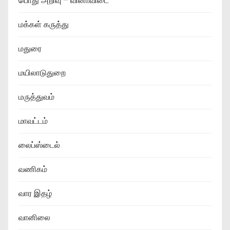
பொது அறிவு – வினாவிடை
மக்கள் கருத்து
மதுரை
மயிலாடுதுறை
மருத்துவம்
மாவட்டம்
லைப்ஸ்டைல்
வணிகம்
வார இதழ்
வானிலை