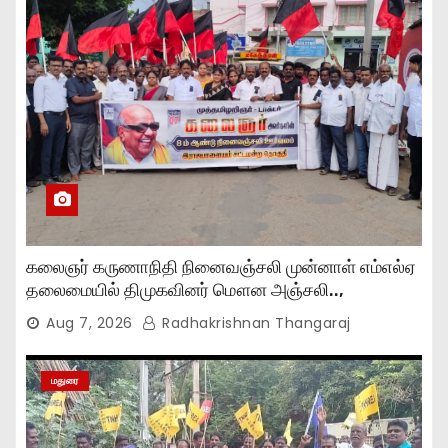
கலைஞர் கருணாநிதி நினைவஞ்சலி முன்னாள் எம்எல்ஏ
தலைமையில் திமுகவினர் மௌன அஞ்சலி..,
Aug 7, 2026
Radhakrishnan Thangaraj
மதுரை