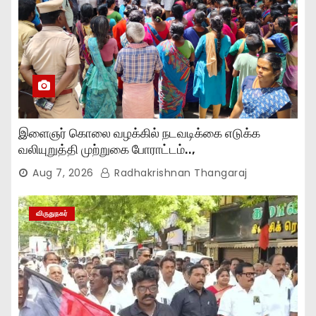
இளைஞர் கொலை வழக்கில் நடவடிக்கை எடுக்க
வலியுறுத்தி முற்றுகை போராட்டம்..,
Aug 7, 2026
Radhakrishnan Thangaraj
விருதுநகர்