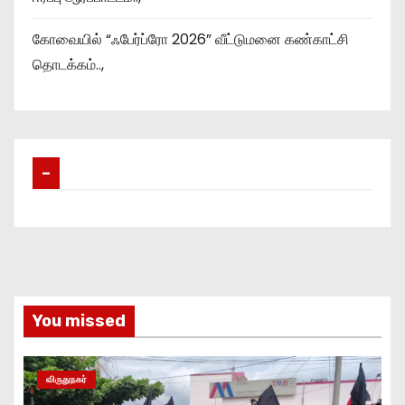
கோவையில் “ஃபேர்ப்ரோ 2026” வீட்டுமனை கண்காட்சி
தொடக்கம்..,
–
You missed
விருதுநகர்