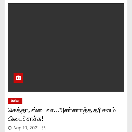
சினிமா
கெத்தா, ஸ்டைலா.. அண்ணாத்த தரிசனம்
கிடைச்சாச்சு!
Sep 10, 2021