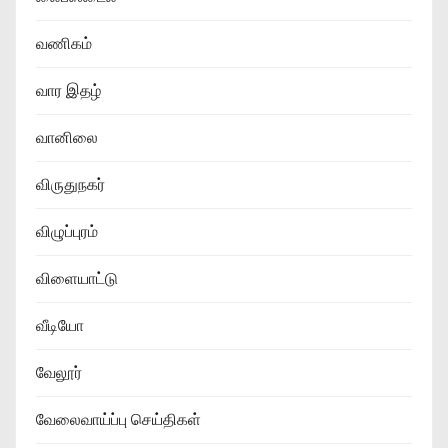
வணிகம்
வார இதழ்
வானிலை
விருதுநகர்
விழுப்புரம்
விளையாட்டு
வீடியோ
வேலூர்
வேலைவாய்ப்பு செய்திகள்