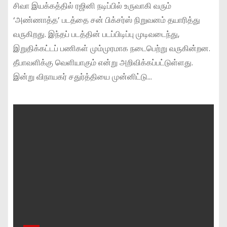
சிவா இயக்கத்தில் ரஜினி நடிப்பில் உருவாகி வரும்
‘அண்ணாத்த’ படத்தை சன் பிக்சர்ஸ் நிறுவனம் தயாரித்து
வருகிறது. இந்தப் படத்தின் படப்பிடிப்பு முடிவடைந்து,
இறுதிக்கட்டப் பணிகள் மும்முரமாக நடைபெற்று வருகின்றன.
தீபாவளிக்கு வெளியாகும் என்று அறிவிக்கப்பட்டுள்ளது.
இன்று விநாயகர் சதுர்த்தியை முன்னிட்டு…