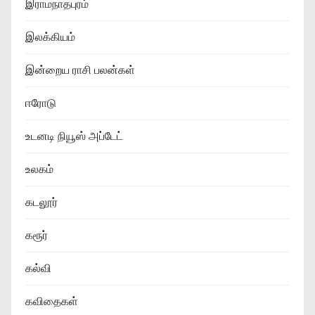
இராமநாதபுரம்
இலக்கியம்
இன்றைய ராசி பலன்கள்
ஈரோடு
உடனடி நியூஸ் அப்டேட்
உலகம்
கடலூர்
கரூர்
கல்வி
கவிதைகள்