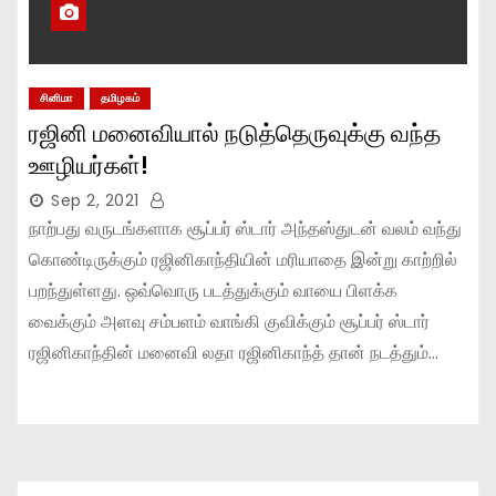
சினிமா
தமிழகம்
ரஜினி மனைவியால் நடுத்தெருவுக்கு வந்த
ஊழியர்கள்!
Sep 2, 2021
நாற்பது வருடங்களாக சூப்பர் ஸ்டார் அந்தஸ்துடன் வலம் வந்து
கொண்டிருக்கும் ரஜினிகாந்தியின் மரியாதை இன்று காற்றில்
பறந்துள்ளது. ஒவ்வொரு படத்துக்கும் வாயை பிளக்க
வைக்கும் அளவு சம்பளம் வாங்கி குவிக்கும் சூப்பர் ஸ்டார்
ரஜினிகாந்தின் மனைவி லதா ரஜினிகாந்த் தான் நடத்தும்…