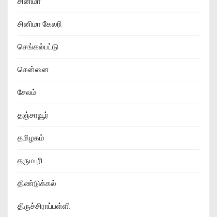
சினிமா
சினிமா கேலரி
செங்கல்பட்டு
சென்னை
சேலம்
தஞ்சாவூர்
தமிழகம்
தருமபுரி
திண்டுக்கல்
திருச்சிராப்பள்ளி