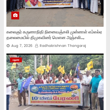
கலைஞர் கருணாநிதி நினைவஞ்சலி முன்னாள் எம்எல்ஏ
தலைமையில் திமுகவினர் மௌன அஞ்சலி..,
Aug 7, 2026
Radhakrishnan Thangaraj
மதுரை