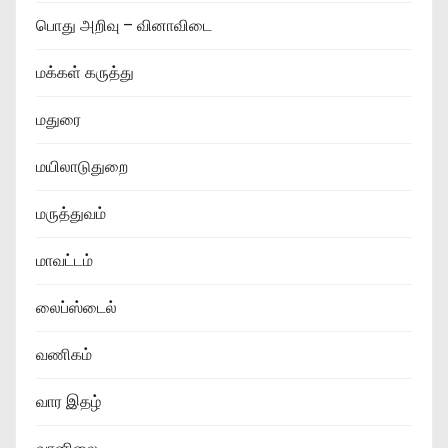
பொது அறிவு – வினாவிடை
மக்கள் கருத்து
மதுரை
மயிலாடுதுறை
மருத்துவம்
மாவட்டம்
லைப்ஸ்டைல்
வணிகம்
வார இதழ்