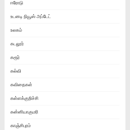
ஈரோடு
உடனடி நியூஸ் அப்டேட்
உலகம்
கடலூர்
கரூர்
கல்வி
கவிதைகள்
கள்ளக்குறிச்சி
கன்னியாகுமரி
காஞ்சிபுரம்