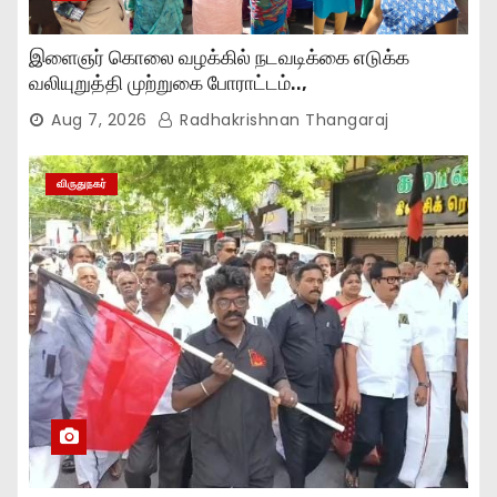
இளைஞர் கொலை வழக்கில் நடவடிக்கை எடுக்க
வலியுறுத்தி முற்றுகை போராட்டம்..,
Aug 7, 2026
Radhakrishnan Thangaraj
விருதுநகர்