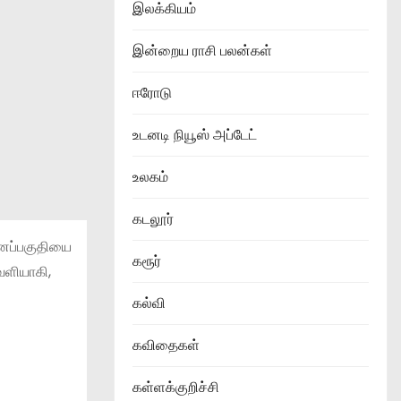
இலக்கியம்
இன்றைய ராசி பலன்கள்
ஈரோடு
உடனடி நியூஸ் அப்டேட்
உலகம்
கடலூர்
வனப்பகுதியை
கரூர்
ெளியாகி,
கல்வி
கவிதைகள்
கள்ளக்குறிச்சி