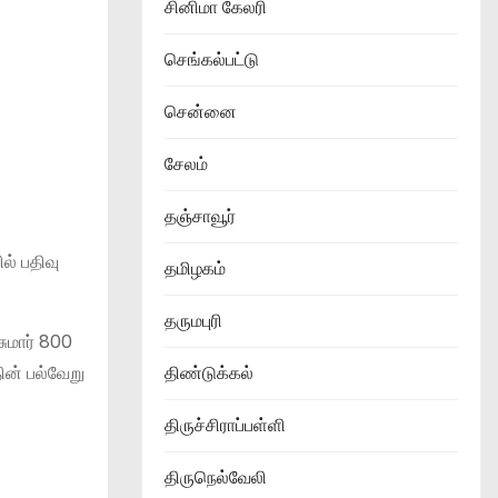
சினிமா கேலரி
செங்கல்பட்டு
சென்னை
சேலம்
தஞ்சாவூர்
் பதிவு
தமிழகம்
தருமபுரி
ுமார் 800
ின் பல்வேறு
திண்டுக்கல்
திருச்சிராப்பள்ளி
திருநெல்வேலி