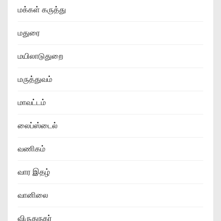
மக்கள் கருத்து
மதுரை
மயிலாடுதுறை
மருத்துவம்
மாவட்டம்
லைப்ஸ்டைல்
வணிகம்
வார இதழ்
வானிலை
விருதுநகர்