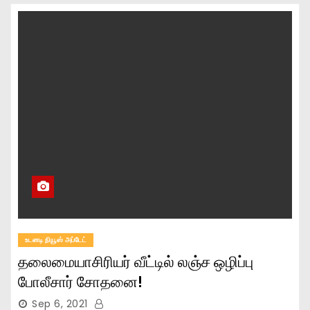
உடனடி நியூஸ் அப்டேட்
தலைமையாசிரியர் வீட்டில் லஞ்ச ஒழிப்பு
போலீசார் சோதனை!
Sep 6, 2021