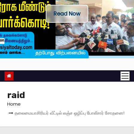
Read Now
raid
Home
தலைமையாசிரியர் வீட்டில் லஞ்ச ஒழிப்பு போலீசார் சோதனை!