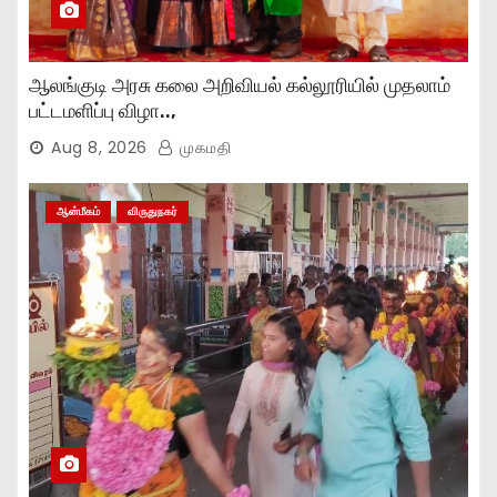
ஆலங்குடி அரசு கலை அறிவியல் கல்லூரியில் முதலாம்
பட்டமளிப்பு விழா..,
Aug 8, 2026
முகமதி
ஆன்மீகம்
விருதுநகர்