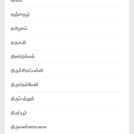
சேலம்
தஞ்சாவூர்
தமிழகம்
தருமபுரி
திண்டுக்கல்
திருச்சிராப்பள்ளி
திருநெல்வேலி
திருப்பத்தூர்
திருப்பூர்
திருவண்ணாமலை