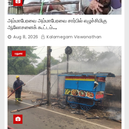
அம்மாபேரவை அம்மாபேரவை சார்பில் எழுச்சிமிகு
ஆலோசனைக் கூட்டம்..,
Aug 8, 2026
Kalamegam Viswanathan
மதுரை