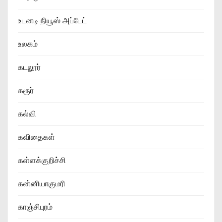
உடனடி நியூஸ் அப்டேட்
உலகம்
கடலூர்
கரூர்
கல்வி
கவிதைகள்
கள்ளக்குறிச்சி
கன்னியாகுமரி
காஞ்சிபுரம்