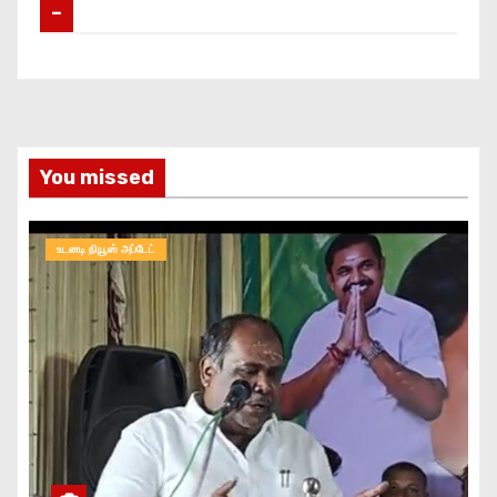
–
You missed
உடனடி நியூஸ் அப்டேட்