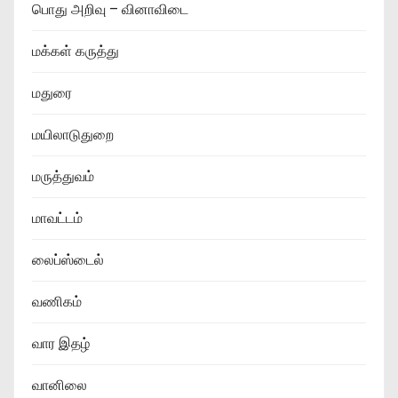
பொது அறிவு – வினாவிடை
மக்கள் கருத்து
மதுரை
மயிலாடுதுறை
மருத்துவம்
மாவட்டம்
லைப்ஸ்டைல்
வணிகம்
வார இதழ்
வானிலை