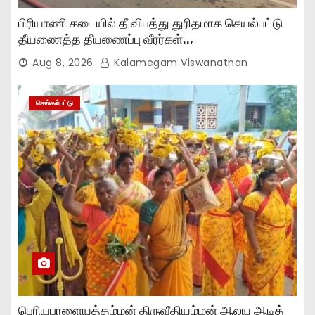
பிரியாணி கடையில் தீ விபத்து துரிதமாக செயல்பட்டு
தீயணைத்த தீயணைப்பு வீரர்கள்..,
Aug 8, 2026
Kalamegam Viswanathan
செங்கல்பட்டு
பெரியபாளையத்தம்மன் திருவீதியம்மன் ஆலய ஆடித்