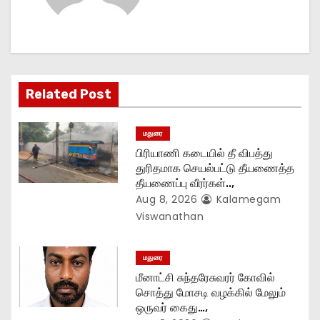
v
i
g
Related Post
a
t
மதுரை
பிரியாணி கடையில் தீ விபத்து
i
துரிதமாக செயல்பட்டு தீயணைத்த
தீயணைப்பு வீரர்கள்..,
o
Aug 8, 2026
Kalamegam
n
Viswanathan
மதுரை
மீனாட்சி சுந்தரேசுவரர் கோவில்
சொத்து மோசடி வழக்கில் மேலும்
ஒருவர் கைது…,