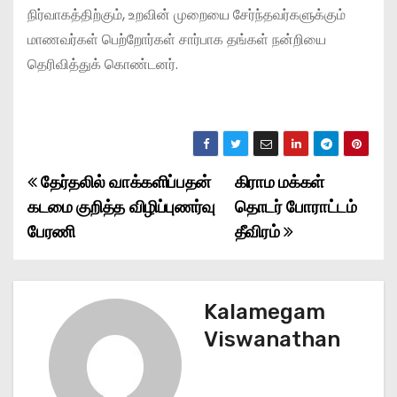
நிர்வாகத்திற்கும், உறவின் முறையை சேர்ந்தவர்களுக்கும்
மாணவர்கள் பெற்றோர்கள் சார்பாக தங்கள் நன்றியை
தெரிவித்துக் கொண்டனர்.
தேர்தலில் வாக்களிப்பதன்
கிராம மக்கள்
P
கடமை குறித்த விழிப்புணர்வு
தொடர் போராட்டம்
o
பேரணி
தீவிரம்
s
t
Kalamegam
n
Viswanathan
a