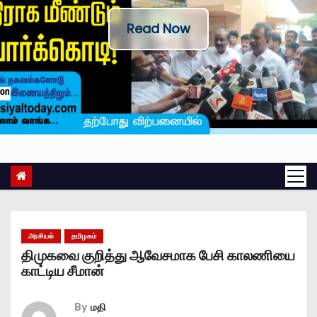
Read Now
அரசியல்
தமிழகம்
திமுகவை குறித்து ஆவேசமாக பேசி காலணியை
காட்டிய சீமான்
By
மதி