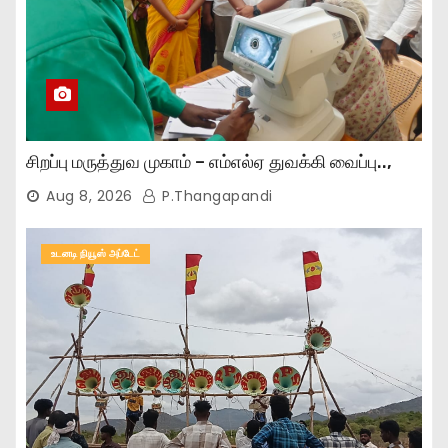
சிறப்பு மருத்துவ முகாம் – எம்எல்ஏ துவக்கி வைப்பு..,
Aug 8, 2026
P.Thangapandi
உடனடி நியூஸ் அப்டேட்