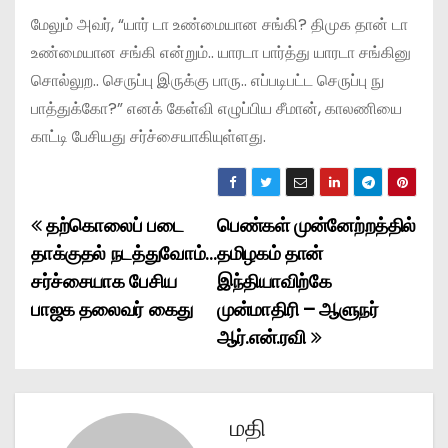
மேலும் அவர், “யார் டா உண்மையான சங்கி? திமுக தான் டா
உண்மையான சங்கி என்றும்.. யாரடா பார்த்து யாரடா சங்கினு
சொல்லுற.. செருப்பு இருக்கு பாரு.. எப்படிபட்ட செருப்பு நு
பாத்துக்கோ?” எனக் கேள்வி எழுப்பிய சீமான், காலணியை
காட்டி பேசியது சர்ச்சையாகியுள்ளது.
தற்கொலைப் படை
பெண்கள் முன்னேற்றத்தில்
P
தாக்குதல் நடத்துவோம்…
தமிழகம் தான்
o
சர்ச்சையாக பேசிய
இந்தியாவிற்கே
பாஜக தலைவர் கைது
முன்மாதிரி – ஆளுநர்
s
ஆர்.என்.ரவி
t
n
மதி
a