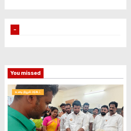
–
You missed
உடனடி நியூஸ் அப்டேட்