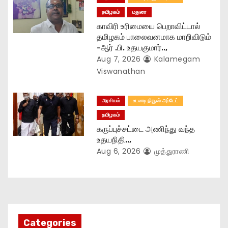
தமிழகம்
மதுரை
காவிரி உரிமையை பெறாவிட்டால்
தமிழகம் பாலைவனமாக மாறிவிடும்
-ஆர் .பி. உதயகுமார்..,
Aug 7, 2026
Kalamegam
Viswanathan
அரசியல்
உடனடி நியூஸ் அப்டேட்
தமிழகம்
கருப்புச்சட்டை அணிந்து வந்த
உதயநிதி..,
Aug 6, 2026
முத்துராணி
Categories