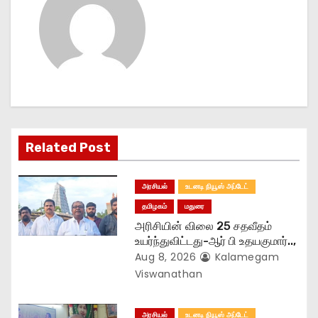
v
i
g
a
t
Related Post
i
அரசியல்
உடனடி நியூஸ் அப்டேட்
o
தமிழகம்
மதுரை
அரிசியின் விலை 25 சதவீதம்
n
உயர்ந்துவிட்டது-ஆர் பி உதயகுமார்..,
Aug 8, 2026
Kalamegam
Viswanathan
அரசியல்
உடனடி நியூஸ் அப்டேட்