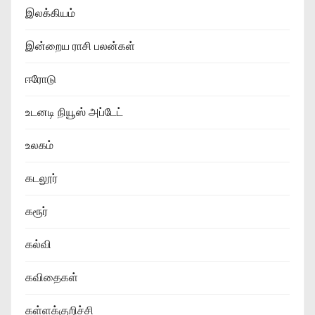
இலக்கியம்
இன்றைய ராசி பலன்கள்
ஈரோடு
உடனடி நியூஸ் அப்டேட்
உலகம்
கடலூர்
கரூர்
கல்வி
கவிதைகள்
கள்ளக்குறிச்சி