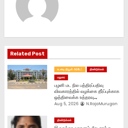
a
v
i
g
Related Post
a
t
உடனடி நியூஸ் அப்டேட்
திண்டுக்கல்
மதுரை
i
பழனி மட நில பத்திரப்பதிவு
o
விவகாரத்தில் வழக்கை தீர்ப்புக்காக
ஒத்திவைக்க உத்தரவு..,
n
Aug 5, 2026
N.RajaMurugan
திண்டுக்கல்