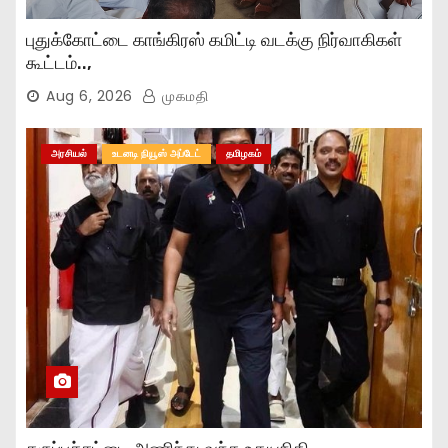
புதுக்கோட்டை காங்கிரஸ் கமிட்டி வடக்கு நிர்வாகிகள்
கூட்டம்..,
Aug 6, 2026
முகமதி
அரசியல்
உடனடி நியூஸ் அப்டேட்
தமிழகம்