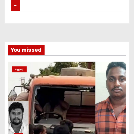
–
You missed
மதுரை