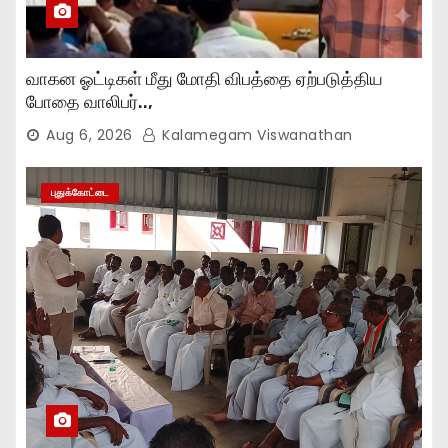
வாகன ஓட்டிகள் மீது மோதி விபத்தை ஏற்படுத்திய
போதை வாலிபர்..,
Aug 6, 2026
Kalamegam Viswanathan
புதுக்கோட்டை