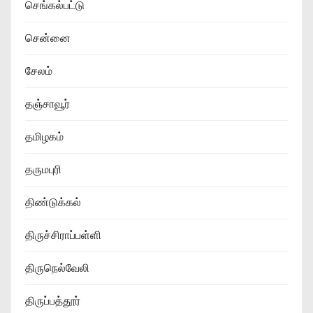
செங்கல்பட்டு
சென்னை
சேலம்
தஞ்சாவூர்
தமிழகம்
தருமபுரி
திண்டுக்கல்
திருச்சிராப்பள்ளி
திருநெல்வேலி
திருப்பத்தூர்