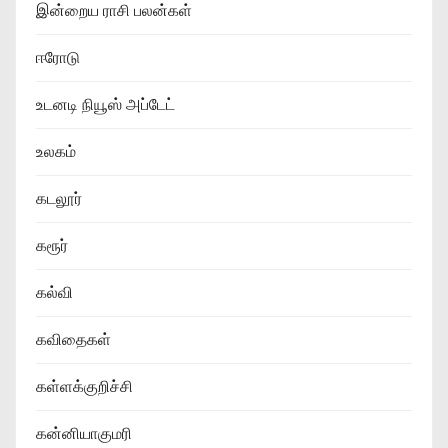
இன்றைய ராசி பலன்கள்
ஈரோடு
உடனடி நியூஸ் அப்டேட்
உலகம்
கடலூர்
கரூர்
கல்வி
கவிதைகள்
கள்ளக்குறிச்சி
கன்னியாகுமரி