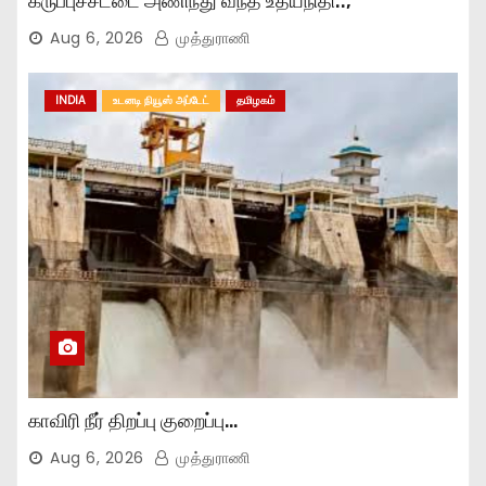
கருப்புச்சட்டை அணிந்து வந்த உதயநிதி..,
Aug 6, 2026
முத்துராணி
INDIA
உடனடி நியூஸ் அப்டேட்
தமிழகம்
காவிரி நீர் திறப்பு குறைப்பு…
Aug 6, 2026
முத்துராணி