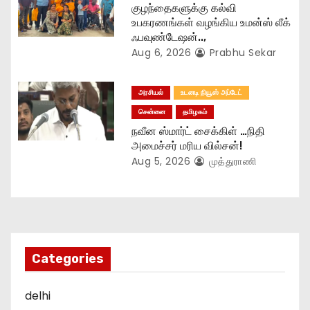
குழந்தைகளுக்கு கல்வி
உபகரணங்கள் வழங்கிய உமன்ஸ் லீக்
ஃபவுண்டேஷன்..,
Aug 6, 2026
Prabhu Sekar
அரசியல்
உடனடி நியூஸ் அப்டேட்
சென்னை
தமிழகம்
நவீன ஸ்மார்ட் சைக்கிள் …நிதி
அமைச்சர் மரிய வில்சன்!
Aug 5, 2026
முத்துராணி
Categories
delhi