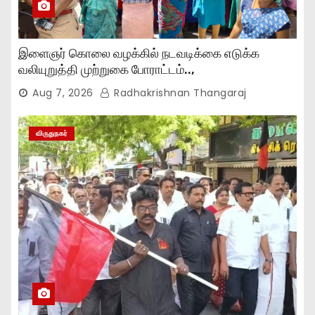
இளைஞர் கொலை வழக்கில் நடவடிக்கை எடுக்க
வலியுறுத்தி முற்றுகை போராட்டம்..,
Aug 7, 2026
Radhakrishnan Thangaraj
விருதுநகர்