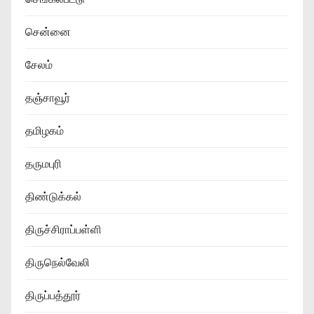
சென்னை
சேலம்
தஞ்சாவூர்
தமிழகம்
தருமபுரி
திண்டுக்கல்
திருச்சிராப்பள்ளி
திருநெல்வேலி
திருப்பத்தூர்