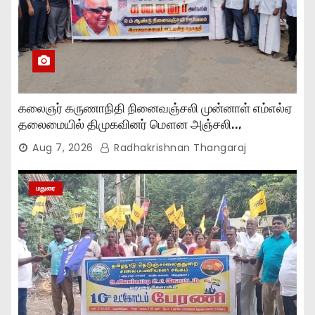
கலைஞர் கருணாநிதி நினைவஞ்சலி முன்னாள் எம்எல்ஏ
தலைமையில் திமுகவினர் மௌன அஞ்சலி..,
Aug 7, 2026
Radhakrishnan Thangaraj
மதுரை