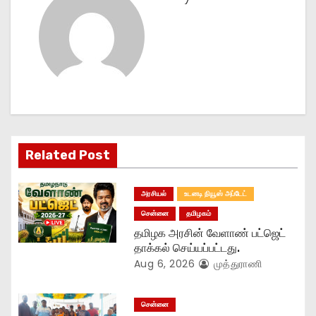
a
v
i
g
a
Related Post
t
அரசியல்
உடனடி நியூஸ் அப்டேட்
i
சென்னை
தமிழகம்
o
தமிழக அரசின் வேளாண் பட்ஜெட்
தாக்கல் செய்யப்பட்டது.
n
Aug 6, 2026
முத்துராணி
சென்னை