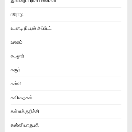
இன்றைய ராசி பலன்கள்
ஈரோடு
உடனடி நியூஸ் அப்டேட்
உலகம்
கடலூர்
கரூர்
கல்வி
கவிதைகள்
கள்ளக்குறிச்சி
கன்னியாகுமரி