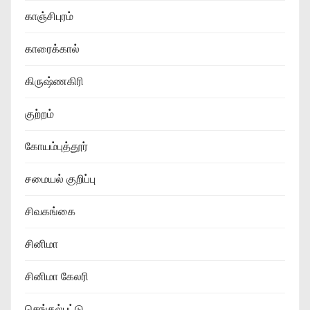
காஞ்சிபுரம்
காரைக்கால்
கிருஷ்ணகிரி
குற்றம்
கோயம்புத்தூர்
சமையல் குறிப்பு
சிவகங்கை
சினிமா
சினிமா கேலரி
செங்கல்பட்டு