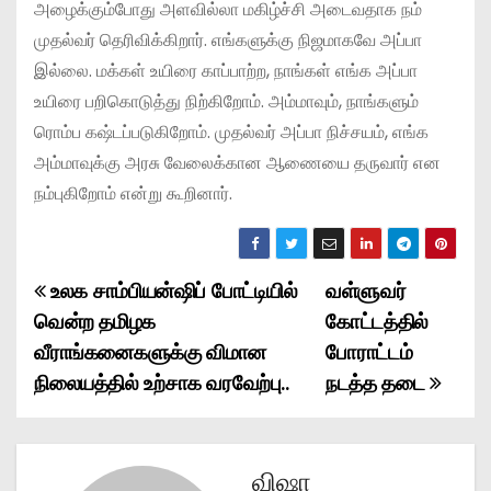
அழைக்கும்போது அளவில்லா மகிழ்ச்சி அடைவதாக நம்
முதல்வர் தெரிவிக்கிறார். எங்களுக்கு நிஜமாகவே அப்பா
இல்லை. மக்கள் உயிரை காப்பாற்ற, நாங்கள் எங்க அப்பா
உயிரை பறிகொடுத்து நிற்கிறோம். அம்மாவும், நாங்களும்
ரொம்ப கஷ்டப்படுகிறோம். முதல்வர் அப்பா நிச்சயம், எங்க
அம்மாவுக்கு அரசு வேலைக்கான ஆணையை தருவார் என
நம்புகிறோம் என்று கூறினார்.
உலக சாம்பியன்ஷிப் போட்டியில்
வள்ளுவர்
P
வென்ற தமிழக
கோட்டத்தில்
o
வீராங்கனைகளுக்கு விமான
போராட்டம்
நிலையத்தில் உற்சாக வரவேற்பு..
நடத்த தடை
s
t
n
விஷா