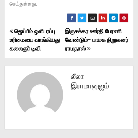
செய்துள்ளது.
ஜெய்பீம் ஒளிபரப்பு
இருசக்கர ஊர்தி பேரணி
P
உரிமையை வாங்கியது
வேண்டும்- பாமக நிறுவனர்
o
கலைஞர் டிவி
ராமதாஸ்
s
t
லீலா
n
இராமானுஜம்
a
v
i
g