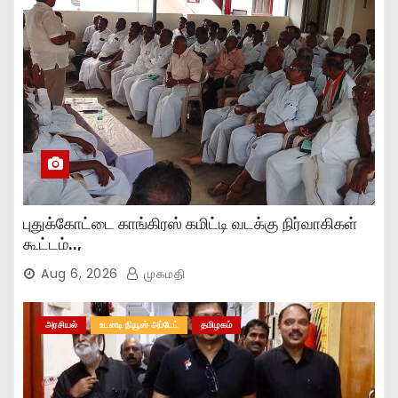
புதுக்கோட்டை காங்கிரஸ் கமிட்டி வடக்கு நிர்வாகிகள்
கூட்டம்..,
Aug 6, 2026
முகமதி
அரசியல்
உடனடி நியூஸ் அப்டேட்
தமிழகம்