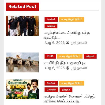
Related Post
a
t
அரசியல்
உடனடி நியூஸ் அப்டேட்
தமிழகம்
i
கருப்புச்சட்டை அணிந்து வந்த
o
உதயநிதி..,
Aug 6, 2026
முத்துராணி
n
INDIA
உடனடி நியூஸ் அப்டேட்
தமிழகம்
காவிரி நீர் திறப்பு குறைப்பு…
Aug 6, 2026
முத்துராணி
அரசியல்
உடனடி நியூஸ் அப்டேட்
சென்னை
தமிழகம்
தமிழக அரசின் வேளாண் பட்ஜெட்
தாக்கல் செய்யப்பட்டது.