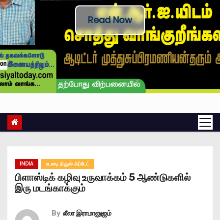
Read Now
INDIA
உடனடி நியூஸ் அப்டேட்
பிளாஸ்டிக் கழிவு உருவாக்கம் 5 ஆண்டுகளில்
இரு மடங்காக்கும்
By
லீலா இராமானுஜம்