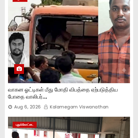
வாகன ஓட்டிகள் மீது மோதி விபத்தை ஏற்படுத்திய
போதை வாலிபர்..,
Aug 6, 2026
Kalamegam Viswanathan
புதுக்கோட்டை