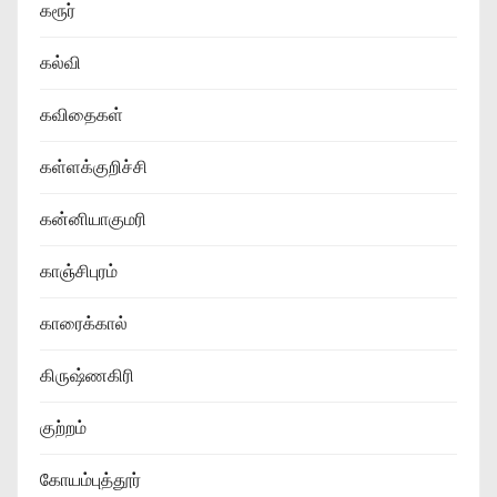
கரூர்
கல்வி
கவிதைகள்
கள்ளக்குறிச்சி
கன்னியாகுமரி
காஞ்சிபுரம்
காரைக்கால்
கிருஷ்ணகிரி
குற்றம்
கோயம்புத்தூர்