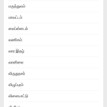
மருத்துவம்
மாவட்டம்
லைப்ஸ்டைல்
வணிகம்
வார இதழ்
வானிலை
விருதுநகர்
விழுப்புரம்
விளையாட்டு