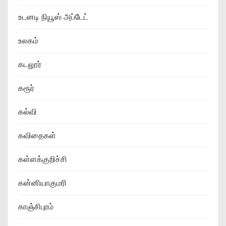
உடனடி நியூஸ் அப்டேட்
உலகம்
கடலூர்
கரூர்
கல்வி
கவிதைகள்
கள்ளக்குறிச்சி
கன்னியாகுமரி
காஞ்சிபுரம்