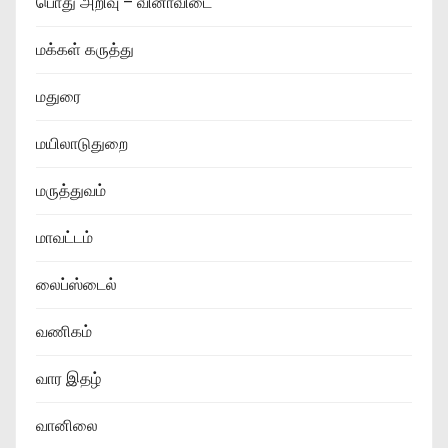
பொது அறிவு – வினாவிடை
மக்கள் கருத்து
மதுரை
மயிலாடுதுறை
மருத்துவம்
மாவட்டம்
லைப்ஸ்டைல்
வணிகம்
வார இதழ்
வானிலை