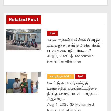
i
g
Related Post
a
t
தேனி
மலை மாடுகள் மேய்ச்சலின் அழிவு
i
பாதை துறை சார்ந்த அதிகாரிகள்
நடவடிக்கை எடுப்பார்களா.?
o
Aug 7, 2026
Mohamed
n
Ismail Sathikbasha
உடனடி நியூஸ் அப்டேட்
தேனி
கோட்டூர் அரசினர் கல்லூரி
வளாகத்தில் மையக்கட்டடத்தை
திறந்து வைத்த மாவட்ட வருவாய்
அலுவலர்..,
Aug 4, 2026
Mohamed
Ismail Sathikbasha