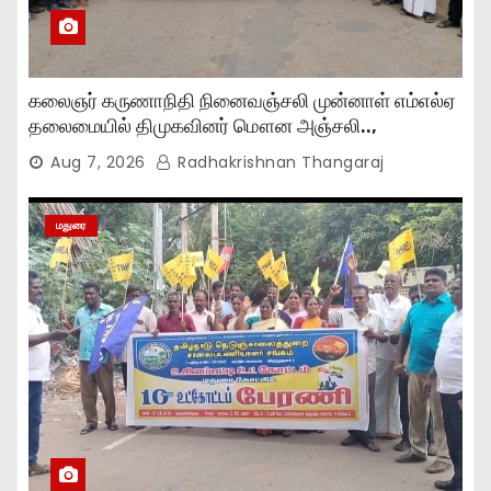
கலைஞர் கருணாநிதி நினைவஞ்சலி முன்னாள் எம்எல்ஏ
தலைமையில் திமுகவினர் மௌன அஞ்சலி..,
Aug 7, 2026
Radhakrishnan Thangaraj
மதுரை