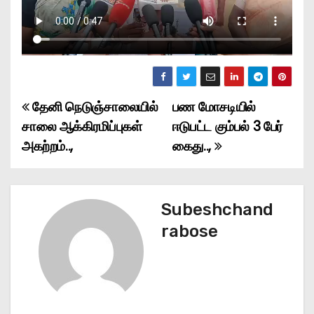
தேனி நெடுஞ்சாலையில்
பண மோசடியில்
P
சாலை ஆக்கிரமிப்புகள்
ஈடுபட்ட கும்பல் 3 பேர்
o
அகற்றம்..,
கைது..,
s
t
Subeshchand
n
rabose
a
v