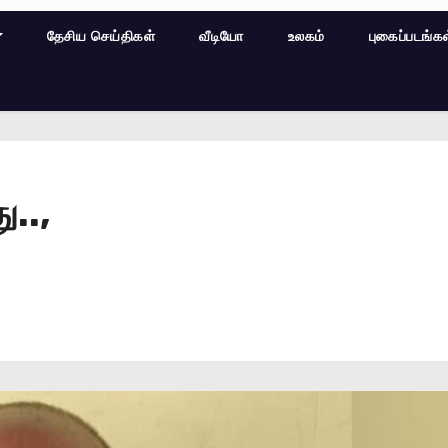
தேசிய செய்திகள்
வீடியோ
உலகம்
புகைப்படங்க
..,