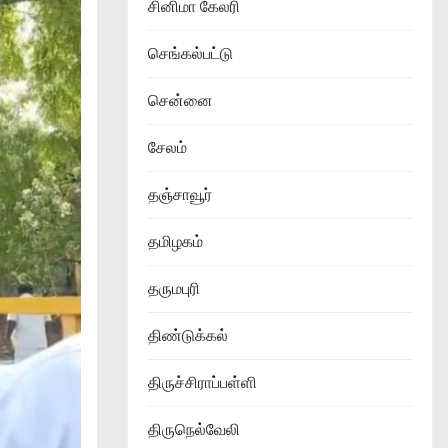
சினிமா கேலரி
செங்கல்பட்டு
சென்னை
சேலம்
தஞ்சாவூர்
தமிழகம்
தருமபுரி
திண்டுக்கல்
திருச்சிராப்பள்ளி
திருநெல்வேலி