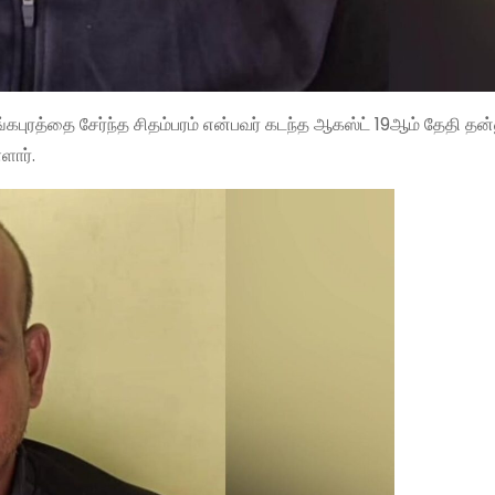
லிங்கபுரத்தை சேர்ந்த சிதம்பரம் என்பவர் கடந்த ஆகஸ்ட் 19ஆம் தேதி த
ளார்.