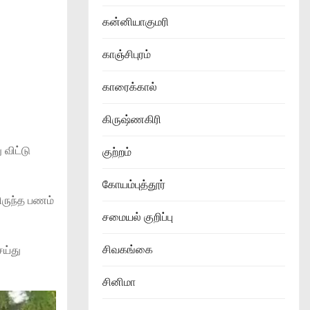
கன்னியாகுமரி
காஞ்சிபுரம்
காரைக்கால்
கிருஷ்ணகிரி
விட்டு
குற்றம்
கோயம்புத்தூர்
ிருந்த பணம்
சமையல் குறிப்பு
சிவகங்கை
ெய்து
சினிமா