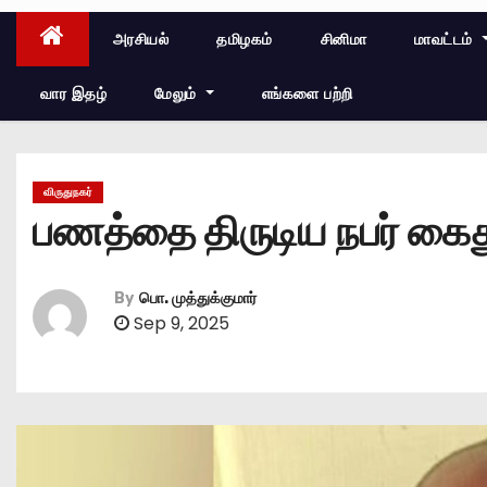
அரசியல்
தமிழகம்
சினிமா
மாவட்டம்
வார இதழ்
மேலும்
எங்களை பற்றி
விருதுநகர்
பணத்தை திருடிய நபர் கைது
By
பொ. முத்துக்குமார்
Sep 9, 2025