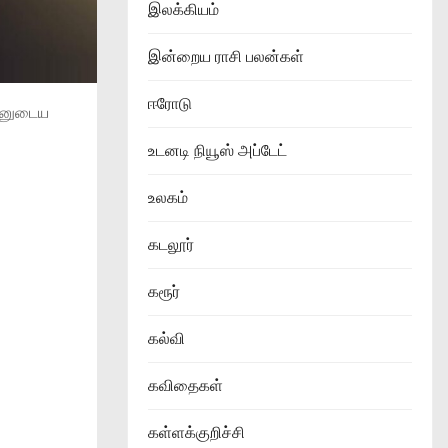
இலக்கியம்
இன்றைய ராசி பலன்கள்
ஈரோடு
ன்னுடைய
உடனடி நியூஸ் அப்டேட்
உலகம்
கடலூர்
கரூர்
கல்வி
கவிதைகள்
கள்ளக்குறிச்சி