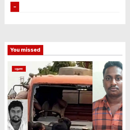
–
You missed
மதுரை