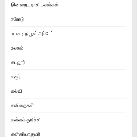
இன்றைய ராசி பலன்கள்
ஈரோடு
உடனடி நியூஸ் அப்டேட்
உலகம்
கடலூர்
கரூர்
கல்வி
கவிதைகள்
கள்ளக்குறிச்சி
கன்னியாகுமரி