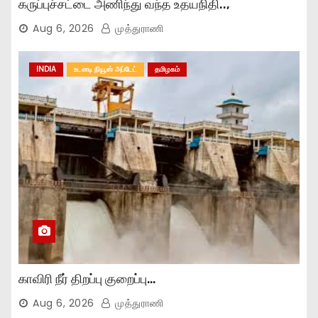
கருப்புச்சட்டை அணிந்து வந்த உதயநிதி..,
Aug 6, 2026
முத்துராணி
INDIA
உடனடி நியூஸ் அப்டேட்
தமிழகம்
காவிரி நீர் திறப்பு குறைப்பு…
Aug 6, 2026
முத்துராணி