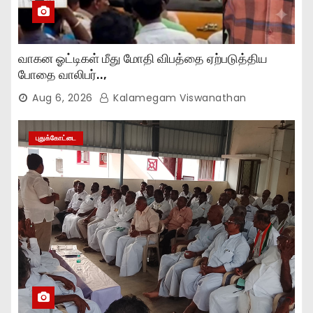
வாகன ஓட்டிகள் மீது மோதி விபத்தை ஏற்படுத்திய
போதை வாலிபர்..,
Aug 6, 2026
Kalamegam Viswanathan
புதுக்கோட்டை