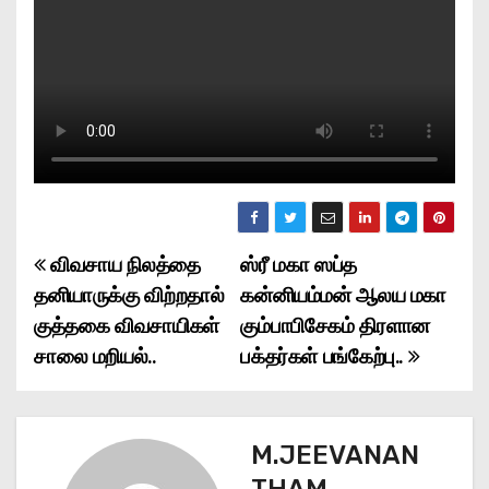
விவசாய நிலத்தை
ஸ்ரீ மகா ஸப்த
P
தனியாருக்கு விற்றதால்
கன்னியம்மன் ஆலய மகா
o
குத்தகை விவசாயிகள்
கும்பாபிசேகம் திரளான
சாலை மறியல்..
பக்தர்கள் பங்கேற்பு..
s
t
n
M.JEEVANAN
THAM