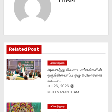
a
v
i
g
a
Related Post
t
மயிலாடுதுறை
i
அனைத்து விவசாய சங்கங்களின்
o
ஒருங்கிணைப்பு குழு ஆலோசனை
கூட்டம்..,
n
Jul 26, 2026
M.JEEVANANTHAM
மயிலாடுதுறை