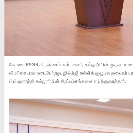
கோவை PSGR கிருஷ்ணம்மாள் மகளிர் கல்லூரியின் முதலாமாண
விமரிசையாக நடைபெற்றது. ஜிஆர்ஜி கல்விக் குழுமத் தலைவர் டாக
பி.பி.ஹாரத்தி கல்லூரியின் சிறப்பம்சங்களை எடுத்துரைத்தார்.