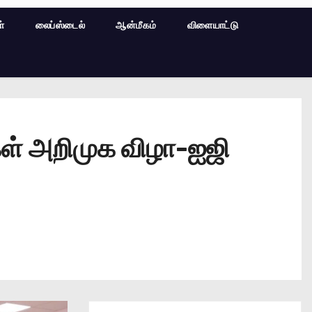
ள்
லைப்ஸ்டைல்
ஆன்மீகம்
விளையாட்டு
ள் அறிமுக விழா-ஐஜி