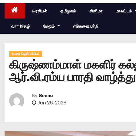
அரசியல்
தமிழகம்
சினிமா
மாவட்டம்
வார இதழ்
மேலும்
எங்களை பற்றி
உடனடி நியூஸ் அப்டேட்
கிருஷ்ணம்மாள் மகளிர் க
ஆர்.வி.ரம்ய பாரதி வாழ்த்து
By
Seenu
Jun 26, 2026