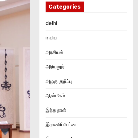
Categories
delhi
india
அரசியல்
அரியலூர்
அழகு குறிப்பு
ஆன்மீகம்
இந்த நாள்
இராணிப்பேட்டை