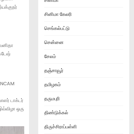
சினிமா
இயக்குநர்
சினிமா கேலரி
செங்கல்பட்டு
சென்னை
ி வனிதா
கடேஷ்
சேலம்
தஞ்சாவூர்
TANCAM
தமிழகம்
தருமபுரி
ளர் டாக்டர்
இவ்விழா ஒரு
திண்டுக்கல்
திருச்சிராப்பள்ளி