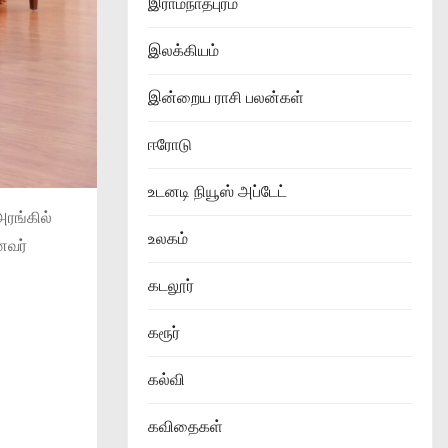
இராமநாதபுரம்
இலக்கியம்
இன்றைய ராசி பலன்கள்
ஈரோடு
உடனடி நியூஸ் அப்டேட்
ரங்கில்
உலகம்
ைவர்
கடலூர்
கரூர்
கல்வி
கவிதைகள்