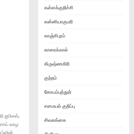
கள்ளக்குறிச்சி
கன்னியாகுமரி
காஞ்சிபுரம்
காரைக்கால்
கிருஷ்ணகிரி
குற்றம்
கோயம்புத்தூர்
சமையல் குறிப்பு
தி ஐபிஎஸ்,
சிவகங்கை
களாய் வாழ
ழ்வின்