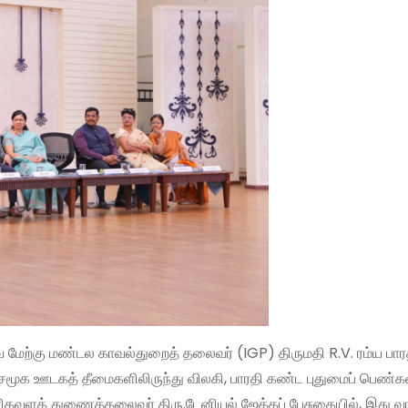
வை மேற்கு மண்டல காவல்துறைத் தலைவர் (IGP) திருமதி R.V. ரம்ய பார
, சமூக ஊடகத் தீமைகளிலிருந்து விலகி, பாரதி கண்ட புதுமைப் பெண்
ிதவளத் துணைத்தலைவர் திரு.டேனியல் ஜேக்கப் பேசுகையில், இது வா