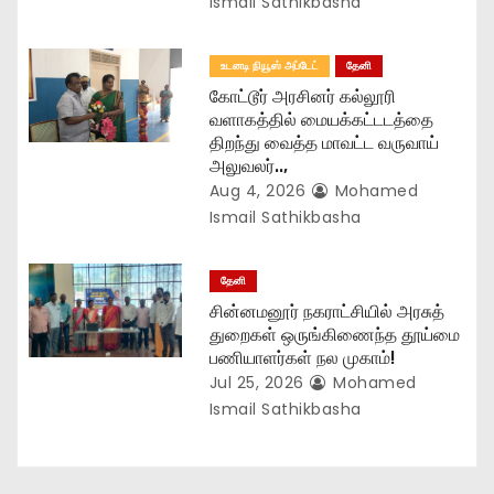
n
Ismail Sathikbasha
உடனடி நியூஸ் அப்டேட்
தேனி
கோட்டூர் அரசினர் கல்லூரி
வளாகத்தில் மையக்கட்டடத்தை
திறந்து வைத்த மாவட்ட வருவாய்
அலுவலர்..,
Aug 4, 2026
Mohamed
Ismail Sathikbasha
தேனி
சின்னமனூர் நகராட்சியில் அரசுத்
துறைகள் ஒருங்கிணைந்த தூய்மை
பணியாளர்கள் நல முகாம்!
Jul 25, 2026
Mohamed
Ismail Sathikbasha