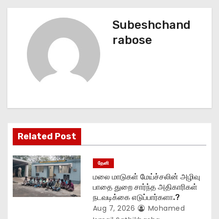
t
Subeshchand
n
rabose
a
v
i
g
Related Post
a
t
தேனி
மலை மாடுகள் மேய்ச்சலின் அழிவு
i
பாதை துறை சார்ந்த அதிகாரிகள்
நடவடிக்கை எடுப்பார்களா.?
o
Aug 7, 2026
Mohamed