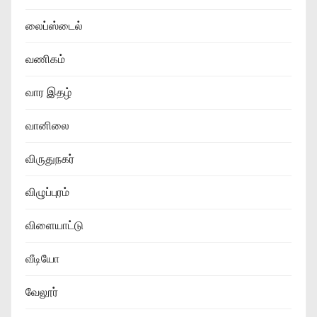
லைப்ஸ்டைல்
வணிகம்
வார இதழ்
வானிலை
விருதுநகர்
விழுப்புரம்
விளையாட்டு
வீடியோ
வேலூர்