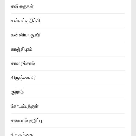
கவிதைகள்
கள்ளக்குறிச்சி
கன்னியாகுமரி
காஞ்சிபுரம்
காரைக்கால்
கிருஷ்ணகிரி
குற்றம்
கோயம்புத்தூர்
சமையல் குறிப்பு
சிவகங்கை