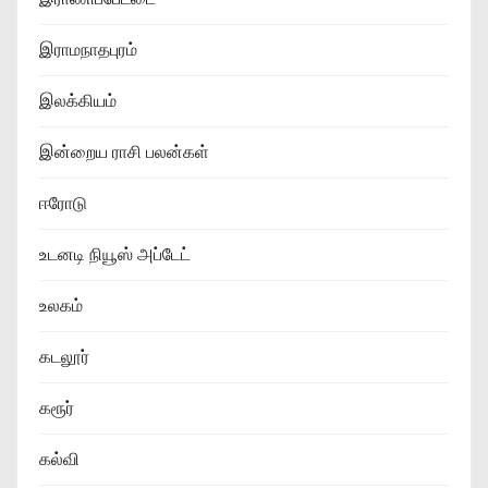
இராமநாதபுரம்
இலக்கியம்
இன்றைய ராசி பலன்கள்
ஈரோடு
உடனடி நியூஸ் அப்டேட்
உலகம்
கடலூர்
கரூர்
கல்வி