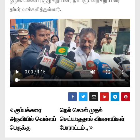
ஒருங்கிணைப்பு குழு உறுப்பினர் நாடாளுமன்ற உறுப்பினர்
தர்மர் வாக்களித்துள்ளார்.
கும்பக்கரை
நெல் கொள் முதல்
P
அருவியில் வெள்ளப்
செய்யாததால் விவசாயிகள்
o
பெருக்கு
போராட்டம்..,
s