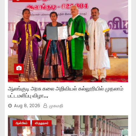
ஆலங்குடி அரசு கலை அறிவியல் கல்லூரியில் முதலாம்
பட்டமளிப்பு விழா..,
Aug 8, 2026
முகமதி
ஆன்மீகம்
விருதுநகர்