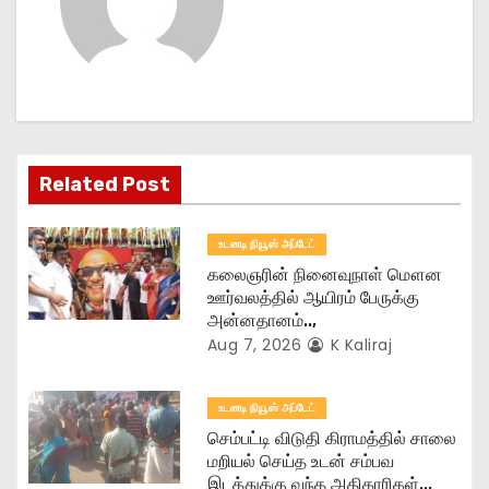
a
v
i
g
Related Post
a
t
உடனடி நியூஸ் அப்டேட்
கலைஞரின் நினைவுநாள் மௌன
i
ஊர்வலத்தில் ஆயிரம் பேருக்கு
அன்னதானம்..,
o
Aug 7, 2026
K Kaliraj
n
உடனடி நியூஸ் அப்டேட்
செம்பட்டி விடுதி கிராமத்தில் சாலை
மறியல் செய்த உடன் சம்பவ
இடத்துக்கு வந்த அதிகாரிகள்..,