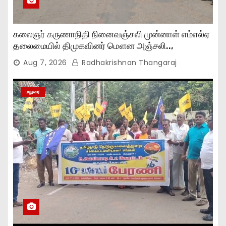
கலைஞர் கருணாநிதி நினைவஞ்சலி முன்னாள் எம்எல்ஏ
தலைமையில் திமுகவினர் மௌன அஞ்சலி..,
Aug 7, 2026
Radhakrishnan Thangaraj
மதுரை