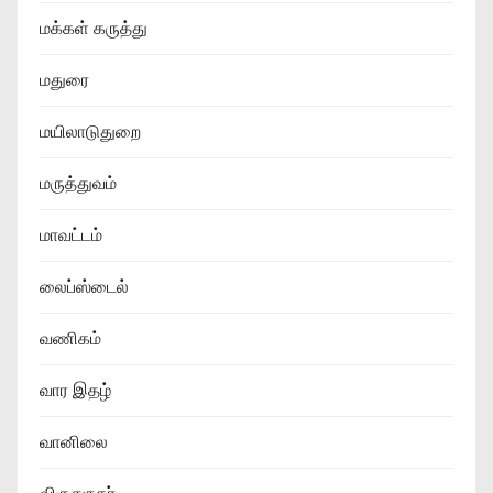
மக்கள் கருத்து
மதுரை
மயிலாடுதுறை
மருத்துவம்
மாவட்டம்
லைப்ஸ்டைல்
வணிகம்
வார இதழ்
வானிலை