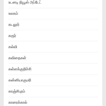
உடனடி நியூஸ் அப்டேட்
உலகம்
கடலூர்
கரூர்
கல்வி
கவிதைகள்
கள்ளக்குறிச்சி
கன்னியாகுமரி
காஞ்சிபுரம்
காரைக்கால்