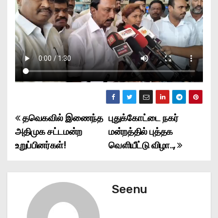
தவெகவில் இணைந்த
புதுக்கோட்டை நகர்
P
அதிமுக சட்டமன்ற
மன்றத்தில் புத்தக
o
உறுப்பினர்கள்!
வெளியீட்டு விழா..,
s
t
Seenu
n