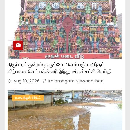
திருப்பரங்குன்றம் திருக்கோயிலில் பஞ்சாமிர்தம்
விற்பனை செய்யக்கோரி இந்துமக்கள்கட்சி செய்தி
அறிக்கை!
Aug 10, 2026
Kalamegam Viswanathan
உடனடி நியூஸ் அப்டேட்