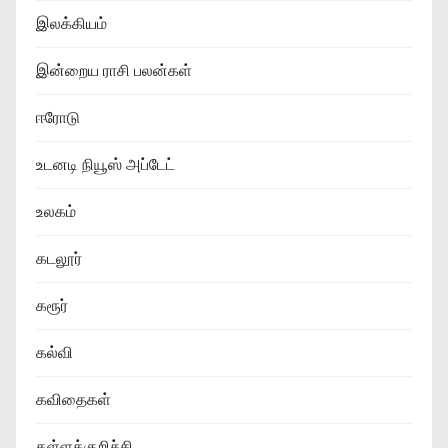
இலக்கியம்
இன்றைய ராசி பலன்கள்
ஈரோடு
உடனடி நியூஸ் அப்டேட்
உலகம்
கடலூர்
கரூர்
கல்வி
கவிதைகள்
கள்ளக்குறிச்சி