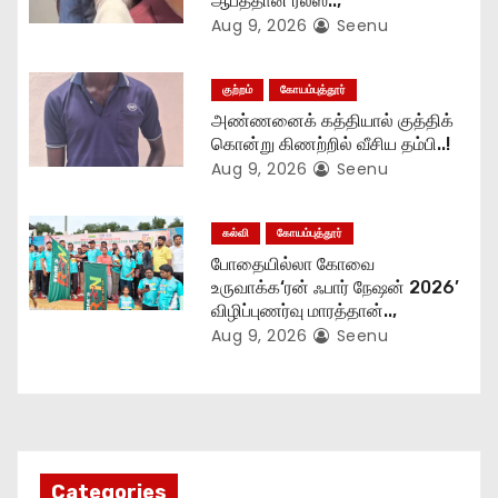
o
ஆபத்தான ரீல்ஸ்..,
Aug 9, 2026
Seenu
n
குற்றம்
கோயம்புத்தூர்
அண்ணனைக் கத்தியால் குத்திக்
கொன்று கிணற்றில் வீசிய தம்பி..!
Aug 9, 2026
Seenu
கல்வி
கோயம்புத்தூர்
போதையில்லா கோவை
உருவாக்க‘ரன் ஃபார் நேஷன் 2026’
விழிப்புணர்வு மாரத்தான்..,
Aug 9, 2026
Seenu
Categories