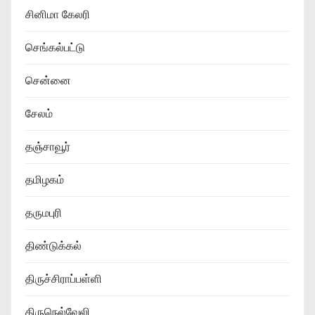
சினிமா கேலரி
செங்கல்பட்டு
சென்னை
சேலம்
தஞ்சாவூர்
தமிழகம்
தருமபுரி
திண்டுக்கல்
திருச்சிராப்பள்ளி
திருநெல்வேலி