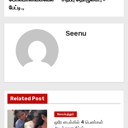
பேட்டி..,
s
t
n
Seenu
a
v
i
g
a
Related Post
t
கோயம்புத்தூர்
i
ஒரே பைக்கில் 4 பெண்கள்