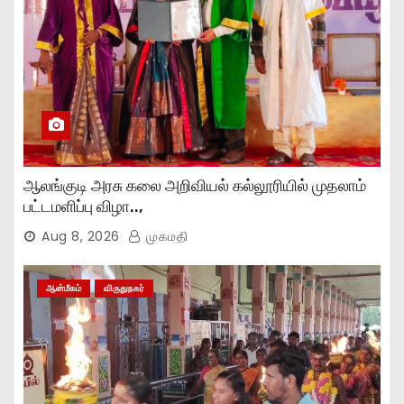
ஆலங்குடி அரசு கலை அறிவியல் கல்லூரியில் முதலாம்
பட்டமளிப்பு விழா..,
Aug 8, 2026
முகமதி
ஆன்மீகம்
விருதுநகர்