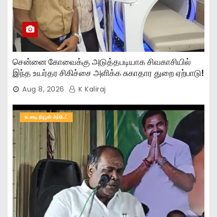
சென்னை கோவைக்கு அடுத்தபடியாக சிவகாசியில்
இந்த உயர்தர சிகிச்சை அளிக்க சுகாதார துறை ஏற்பாடு!
Aug 8, 2026
K Kaliraj
உடனடி நியூஸ் அப்டேட்