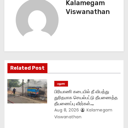
Kalamegam
n
Viswanathan
a
v
i
g
Related Post
a
t
மதுரை
பிரியாணி கடையில் தீ விபத்து
i
துரிதமாக செயல்பட்டு தீயணைத்த
தீயணைப்பு வீரர்கள்..,
o
Aug 8, 2026
Kalamegam
n
Viswanathan