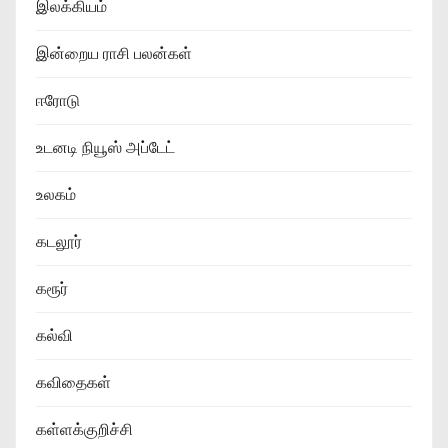
இலக்கியம்
இன்றைய ராசி பலன்கள்
ஈரோடு
உடனடி நியூஸ் அப்டேட்
உலகம்
கடலூர்
கரூர்
கல்வி
கவிதைகள்
கள்ளக்குறிச்சி