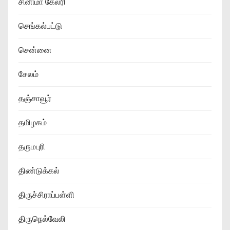
சினிமா கேலரி
செங்கல்பட்டு
சென்னை
சேலம்
தஞ்சாவூர்
தமிழகம்
தருமபுரி
திண்டுக்கல்
திருச்சிராப்பள்ளி
திருநெல்வேலி