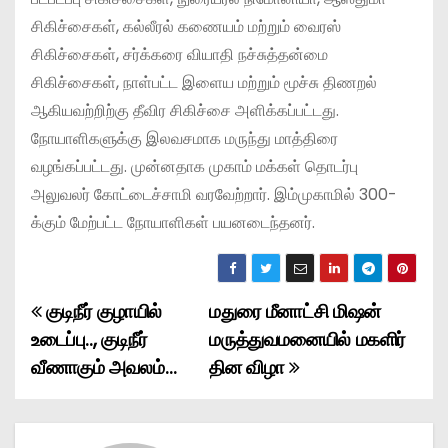
சிகிச்சைகள், கல்லீரல் கணையம் மற்றும் வைரஸ்
சிகிச்சைகள், சர்க்கரை வியாதி நச்சுத்தன்மை
சிகிச்சைகள், நாள்பட்ட இளைய மற்றும் மூச்சு திணறல்
ஆகியவற்றிற்கு தீவிர சிகிச்சை அளிக்கப்பட்டது.
நோயாளிகளுக்கு இலவசமாக மருந்து மாத்திரை
வழங்கப்பட்டது. முன்னதாக முகாம் மக்கள் தொடர்பு
அலுவலர் கோட்டைச்சாமி வரவேற்றார். இம்முகாமில் 300-
க்கும் மேற்பட்ட நோயாளிகள் பயனடைந்தனர்.
குடிநீர் குழாயில்
மதுரை மீனாட்சி மிஷன்
P
உடைப்பு.., குடிநீர்
மருத்துவமனையில் மகளிர்
o
வீணாகும் அவலம்…
தின விழா
s
t