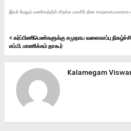
இவர் மேலும் வணிகத்தில் சிறக்க மகளிர் தின சாதனையாளராக 
கர்ப்பிணிபெண்களுக்கு சமுதாய வளைகாப்பு நிகழ்ச்சி
P
எம்.பி. மாணிக்கம் தாகூர்
o
s
Kalamegam Viswa
t
n
a
v
i