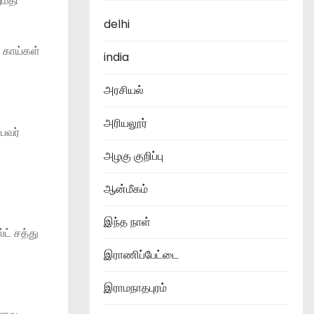
ுமதி
delhi
 காய்கள்
india
அரசியல்
அரியலூர்
பவர்
அழகு குறிப்பு
ஆன்மீகம்
இந்த நாள்
ட் சத்து
இராணிப்பேட்டை
இராமநாதபுரம்