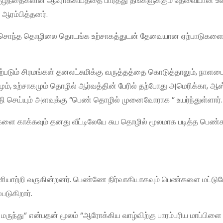
சுமி குழந்தைகளின் ஆரோக்கியத்தை பார்த்து தங்களுக்கும் தேவையான 
ஆரம்பித்தனர்.
யமாக சொந்த தொழிலை தொடங்க உற்சாகத்துடன் தேவையான ஏற்பாடுகள
்படும் சிரமங்கள் தனலட்சுமிக்கு வருத்தத்தை கொடுத்தாலும், நாளட
ம், உற்சாகமும் தொழில் ஆர்வத்தின் பேரில் தற்போது அமெரிக்கா, ஆஸ
ுமதி செய்யும் அளவுக்கு “பெண் தொழில் முனைவோராக ” உயர்ந்துள்ளார்.
ளை காக்கவும் தனது வீட்டிலேயே சுய தொழில் மூலமாக படித்த பெண்
ணியாற்றி வருகின்றனர். பெண்ணே நிர்வாகியாகவும் பெண்களை மட்டு
டுகிறார்.
்து” என்பதன் மூலம் “ஆரோக்கிய வாழ்விற்கு பாரம்பரிய மாப்பிளை 