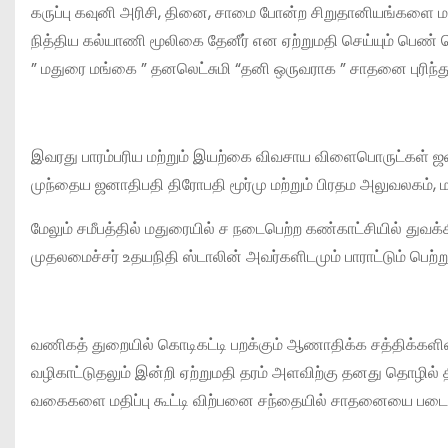
கருப்பு கவுனி அரிசி, தினை, சாமை போன்ற சிறுதானியங்களை மதிப்ப
நித்திய கல்யாணி மூலிகை தேனீர் என ஏற்றுமதி செய்யும் பெ
” மதுரை மங்கை ” தனலெட்சுமி “தனி ஒருவராக ” சாதனை புரிந்து 
இவரது பாரம்பரிய மற்றும் இயற்கை விவசாய விளைபொருட்கள் ஜன
முந்தைய ஜனாதிபதி திரோபதி மூர்மு மற்றும் பிரதம அலுவலகம், ம
மேலும் சமீபத்தில் மதுரையில் ச நடைபெற்ற கண்காட்சியில் த
முதலமைச்சர் உதயநிதி ஸ்டாலின் அவர்களிடமும் பாராட்டும் பெற
வணிகத் துறையில் கொடிகட்டி பறக்கும் ஆணாதிக்க சத்திக்களி
வழிகாட்டுதலும் இன்றி ஏற்றுமதி தரம் அளவிற்கு தனது தொழி
வகைகளை மதிப்பு கூட்டி விற்பனை சந்தையில் சாதனையை படை