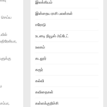
உணவு
இலக்கியம்
இன்றைய ராசி பலன்கள்
ை செய்ய
ஈரோடு
ைவில்
உடனடி நியூஸ் அப்டேட்
்திரேலியா,
உலகம்
களுக்கு
கடலூர்
கரூர்
கல்வி
மே
கவிதைகள்
சம்பா,
கள்ளக்குறிச்சி