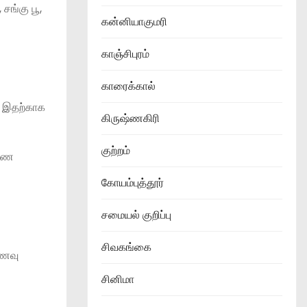
சங்கு பூ,
கன்னியாகுமரி
காஞ்சிபுரம்
காரைக்கால்
. இதற்காக
கிருஷ்ணகிரி
குற்றம்
ுணை
கோயம்புத்தூர்
சமையல் குறிப்பு
சிவகங்கை
உணவு
சினிமா