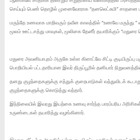
ஆண்களே சாதிக்க திணறும் சிறுதானிய வணிகத்தில் அசாத்தியமா
செய்யும் பெண் தொழில் முனைவோராக “தனலெட்சுமி” சாதனை பட
மருந்தே உணவாக மாறிவரும் நவீன காலத்தில் “உணவே மருந்து ” 
மூலம் ஊட்டசத்து மாவுகள், மூலிகை தேனீர் தயாரிக்கும் “மதுர
மதுரை அவனியாபுரம் அருகே உள்ள கிளாட்வே சிட்டி குடியிருப்பு
பொறியியல் பட்டதாரியான இவர் திருப்பூரில் தனியார் நிறுவனத்தி
தனது குழந்தைகளுக்கு சத்துக் குறைபாடுகள் வந்துவிடக் கூட
குழந்தைகளுக்கு கொடுத்து வந்தார்.
இந்நிலையில் இவரது இயற்கை உணவு சார்ந்த பாரம்பரிய அரிசிகள், ச
உருண்டைகள் தயாரித்து வழங்கினார்.