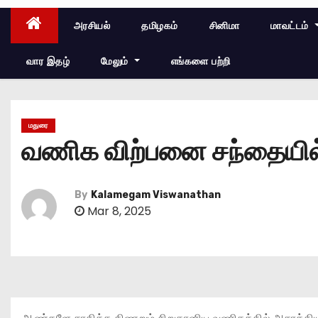
அரசியல்
தமிழகம்
சினிமா
மாவட்டம்
வார இதழ்
மேலும்
எங்களை பற்றி
மதுரை
வணிக விற்பனை சந்தையில
By
Kalamegam Viswanathan
Mar 8, 2025