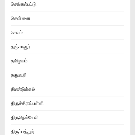
செங்கல்பட்டு
சென்னை
சேலம்
தஞ்சாவூர்
தமிழகம்
தருமபுரி
திண்டுக்கல்
திருச்சிராப்பள்ளி
திருநெல்வேலி
திருப்பத்தூர்