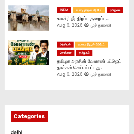
INDIA
உடனடி நியூஸ் அப்டேட்
தமிழகம்
காவிரி நீர் திறப்பு குறைப்பு…
Aug 6, 2026
முத்துராணி
அரசியல்
உடனடி நியூஸ் அப்டேட்
சென்னை
தமிழகம்
தமிழக அரசின் வேளாண் பட்ஜெட்
தாக்கல் செய்யப்பட்டது.
Aug 6, 2026
முத்துராணி
Categories
delhi