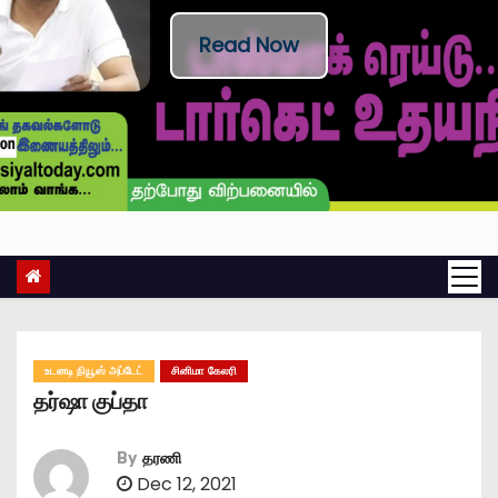
Read Now
உடனடி நியூஸ் அப்டேட்
சினிமா கேலரி
தர்ஷா குப்தா
By
தரணி
Dec 12, 2021