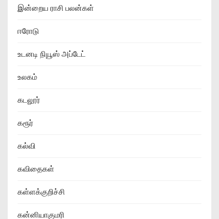
இன்றைய ராசி பலன்கள்
ஈரோடு
உடனடி நியூஸ் அப்டேட்
உலகம்
கடலூர்
கரூர்
கல்வி
கவிதைகள்
கள்ளக்குறிச்சி
கன்னியாகுமரி