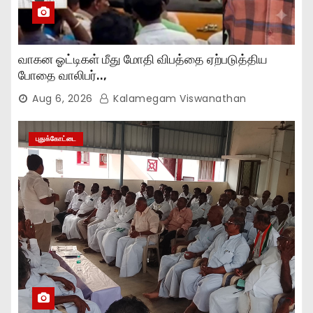
வாகன ஓட்டிகள் மீது மோதி விபத்தை ஏற்படுத்திய
போதை வாலிபர்..,
Aug 6, 2026
Kalamegam Viswanathan
புதுக்கோட்டை