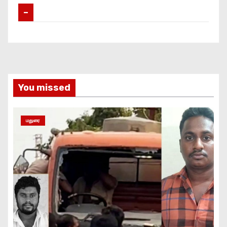
–
You missed
மதுரை