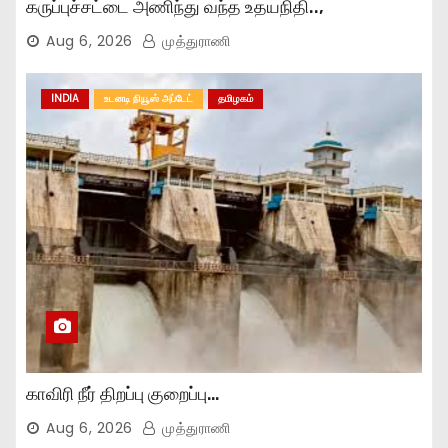
கருப்புச்சட்டை அணிந்து வந்த உதயநிதி..,
Aug 6, 2026
முத்துராணி
INDIA
உடனடி நியூஸ் அப்டேட்
தமிழகம்
காவிரி நீர் திறப்பு குறைப்பு…
Aug 6, 2026
முத்துராணி