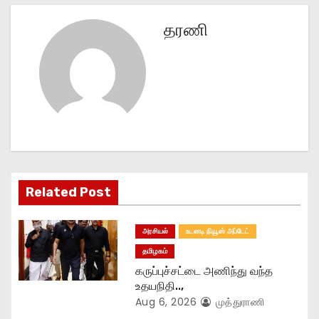
t
n
தரணி
a
v
i
g
a
Related Post
t
அரசியல்
உடனடி நியூஸ் அப்டேட்
i
தமிழகம்
o
கருப்புச்சட்டை அணிந்து வந்த
உதயநிதி..,
n
Aug 6, 2026
முத்துராணி