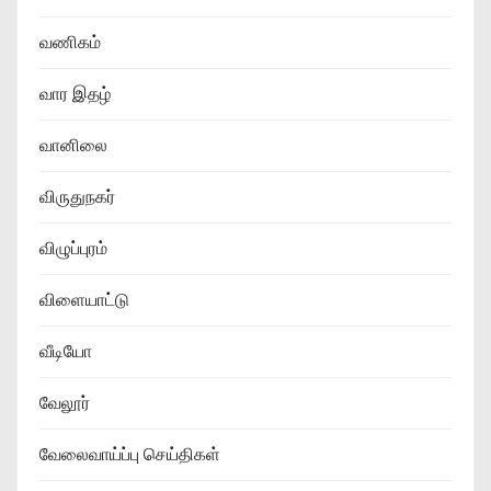
வணிகம்
வார இதழ்
வானிலை
விருதுநகர்
விழுப்புரம்
விளையாட்டு
வீடியோ
வேலூர்
வேலைவாய்ப்பு செய்திகள்