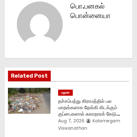
பொ.பனகல்
a
பொன்னையா
v
i
g
a
t
Related Post
i
மதுரை
o
தச்சம்பத்து கிராமத்தில் பல
மாதங்களாக தேங்கி கிடக்கும்
n
குப்பைகளால் சுகாதாரக் கேடு..,
Aug 7, 2026
Kalamegam
Viswanathan