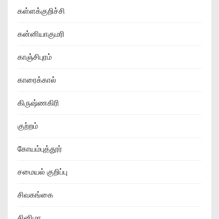
கள்ளக்குறிச்சி
கன்னியாகுமரி
காஞ்சிபுரம்
காரைக்கால்
கிருஷ்ணகிரி
குற்றம்
கோயம்புத்தூர்
சமையல் குறிப்பு
சிவகங்கை
சினிமா