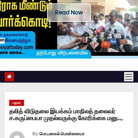
Read Now
மதுரை
தலித் விடுதலை இயக்கம் மாநிலத் தலைவர்
ச.கருப்பையா முதல்வருக்கு கோரிக்கை மனு..,
By
பொ.பனகல் பொன்னையா