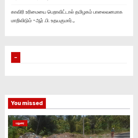
காவிரி உரிமையை பெறாவிட்டால் தமிழகம் பாலைவனமாக
மாறிவிடும் -ஆர் .பி. உதயகுமார்..,
–
You missed
மதுரை