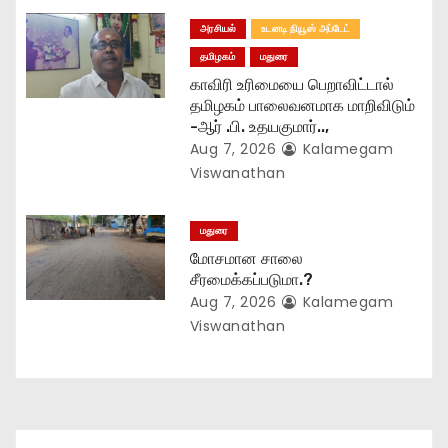
அரசியல்
உடனடி நியூஸ் அப்டேட்
தமிழகம்
மதுரை
காவிரி உரிமையை பெறாவிட்டால்
தமிழகம் பாலைவனமாக மாறிவிடும்
-ஆர் .பி. உதயகுமார்..,
Aug 7, 2026
Kalamegam
Viswanathan
மதுரை
மோசமான சாலை
சீரமைக்கப்படுமா.?
Aug 7, 2026
Kalamegam
Viswanathan