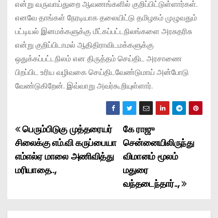
என்று வருவாய்துறை ஆவணங்களில் குறிப்பிட்டுள்ளார்கள்.
எனவே தாங்கள் நேரடியாக தலையிட்டு தமிழகம் முழுவதும்
பட்டியல் இனமக்களுக்கு மீட்கப்பட்டநிலங்களை அரசுதரிசு
என்று குறிப்பிடாமல் ஆதிதிராவிடமக்களுக்கு
ஒதுக்கப்பட்டநிலம் என திருத்தம் செய்திட அரசாணை
பிறப்பிட உரிய வழிவகை செய்திடவேண்டுமாய் அன்போடு
வேண்டுகிறேன். இவ்வாறு அவர்கூறியுள்ளார்.
பெரும்பிடுகு முத்தரையர்
கே ராஜு
P
சிலைக்கு எம்.வி கருப்பையா
சென்னையிலிருந்து
o
எம்எல்ஏ மாலை அணிவித்து
விமானம் மூலம்
மரியாதை..,
மதுரை
s
வந்தடைந்தார்..,
t
n