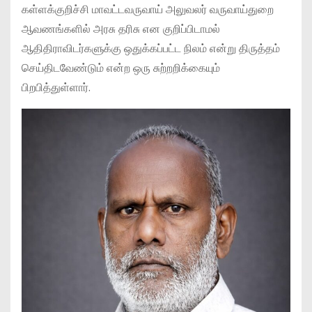
கள்ளக்குறிச்சி மாவட்டவருவாய் அலுவலர் வருவாய்துறை
ஆவணங்களில் அரசு தரிசு என குறிப்பிடாமல்
ஆதிதிராவிடர்களுக்கு ஒதுக்கப்பட்ட நிலம் என்று திருத்தம்
செய்திடவேண்டும் என்ற ஒரு சுற்றறிக்கையும்
பிறபித்துள்ளார்.