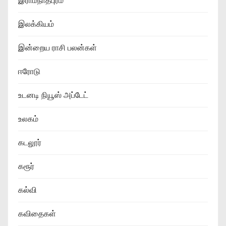
இராமநாதபுரம்
இலக்கியம்
இன்றைய ராசி பலன்கள்
ஈரோடு
உடனடி நியூஸ் அப்டேட்
உலகம்
கடலூர்
கரூர்
கல்வி
கவிதைகள்