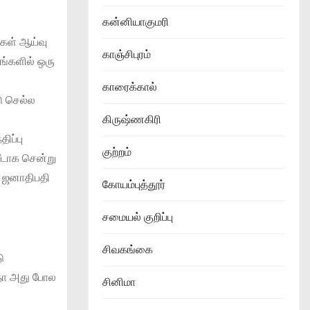
கன்னியாகுமரி
கள் ஆய்வு
காஞ்சிபுரம்
ங்களில் ஒரு
காரைக்கால்
ு செல்ல
கிருஷ்ணகிரி
ிப்பு
குற்றம்
வீடாக சென்று
ை ஜனாதிபதி
கோயம்புத்தூர்
சமையல் குறிப்பு
சிவகங்கை
ு
ாதோ அது போல
சினிமா