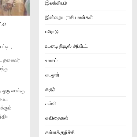
இலக்கியம்
இன்றைய ராசி பலன்கள்
்சி
ஈரோடு
உடனடி நியூஸ் அப்டேட்
ட்டி…,
ட்ட தலைவர்
உலகம்
த்து
கடலூர்
கரூர்
ு ஒரு வாக்கு
அமைய
கல்வி
்கும்
்திய
கவிதைகள்
கள்ளக்குறிச்சி