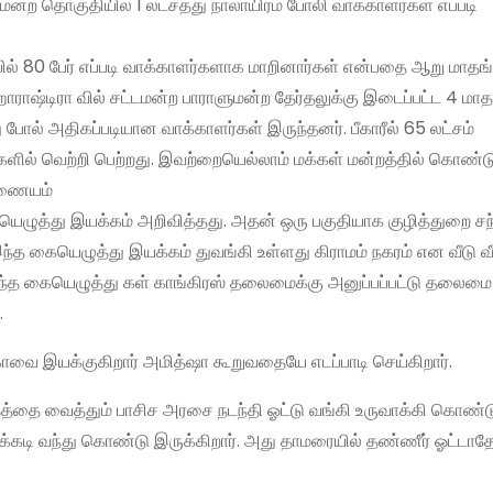
டமன்ற தொகுதியில் 1 லட்சத்து நாலாயிரம் போலி வாக்காளர்கள் எப்படி
ல் 80 பேர் எப்படி வாக்காளர்களாக மாறினார்கள் என்பதை ஆறு மாதங்
ஹாராஷ்டிரா வில் சட்டமன்ற பாராளுமன்ற தேர்தலுக்கு இடைப்பட்ட 4 மாத
ல் அதிகப்படியான வாக்காளர்கள் இருந்தனர். பீகாரீல் 65 லட்சம்
ில் வெற்றி பெற்றது. இவற்றையெல்லாம் மக்கள் மன்றத்தில் கொண்ட
ஆணையம்
யெழுத்து இயக்கம் அறிவித்தது. அதன் ஒரு பகுதியாக குழித்துறை சந்த
இந்த கையெழுத்து இயக்கம் துவங்கி உள்ளது கிராமம் நகரம் என வீடு 
இந்த கையெழுத்து கள் காங்கிரஸ் தலைமைக்கு அனுப்பப்பட்டு தலைம
.
வை இயக்குகிறார் அமித்ஷா கூறுவதையே எடப்பாடி செய்கிறார்.
்தை வைத்தும் பாசிச அரசை நடந்தி ஓட்டு வங்கி உருவாக்கி கொண்ட
ிக்கடி வந்து கொண்டு இருக்கிறார். அது தாமரையில் தண்ணீர் ஓட்ட