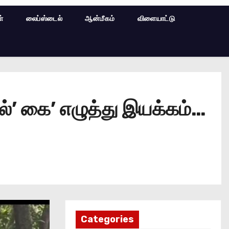
ள்
லைப்ஸ்டைல்
ஆன்மீகம்
விளையாட்டு
ில்’ கை’ எழுத்து இயக்கம்…
Categories