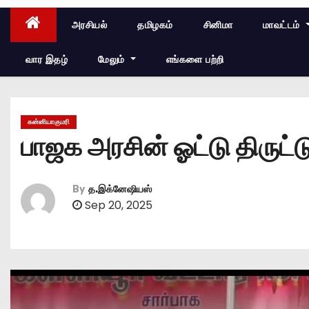
அரசியல்
தமிழகம்
சினிமா
மாவட்டம்
வார இதழ்
மேலும்
எங்களை பற்றி
கன்னியாகுமரி
பாஜக அரசின் ஓட்டு திருட்ட
By
த.இக்னேஷியஸ்
Sep 20, 2025