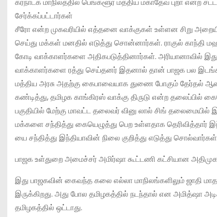
கர்நாடக மாநிலத்தில் பெங்களூர் மத்திய மகாதேவ் புறா என்ற சட்
சேர்க்கப்பட்டார்கள்
சீரோ என்ற முகவரியில் எத்தனை வாக்குகள் உள்ளன சிறு அறையி
செய்து மக்கள் மனதில் எடுத்து சொன்னார்கள். ராகுல் காந்தி ம
கோடி வாக்காளர்களை அதிகபடுத்தினார்கள். அரியானாவில் இது போ
வாக்காளர்களை ரத்து செய்தனர் இதனால் தான் பாஜக பல இடங்கள
மத்திய அரசு அதற்கு கைபாவையாக துணை போகும் தேர்தல் 
கண்டித்து, தமிழக காங்கிரஸ் வாக்கு திருடு என்ற தலைப்பில் கை
பகுதியில் மேற்கு மாவட்ட தலைவர் வினு லால் சிங் தலைமையில் 
மக்களை சந்தித்து கையெழுத்து பெற உள்ளதாக தெரிவித்தார் 
யை சந்தித்து இந்தியாவின் நிலை குறித்து எடுத்து சொல்வார்கள்
பாஜக உள்துறை அமைச்சர் அமிர்ஷா கூட்டணி கட்சியான அதிமுகா
இது பாஜகவின் கைவந்த கலை எல்லா மாநிலங்களிலும் ஜாதி மாதத
இருக்கிறது. அது போல தமிழகத்தில் நடந்தால் என அமித்ஷா அட
தமிழகத்தில் ஒட்டாது.