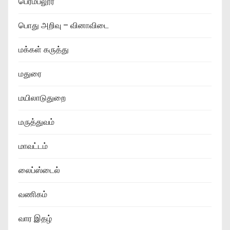
பெரம்பலூர்
பொது அறிவு – வினாவிடை
மக்கள் கருத்து
மதுரை
மயிலாடுதுறை
மருத்துவம்
மாவட்டம்
லைப்ஸ்டைல்
வணிகம்
வார இதழ்