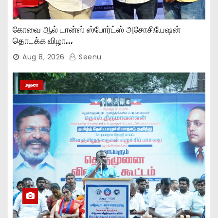
கோவை ஆல் டான்ஸ் ஸ்போர்ட்ஸ் அசோசியேஷன்
தொடக்க விழா..,
Aug 8, 2026
Seenu
மதுரை