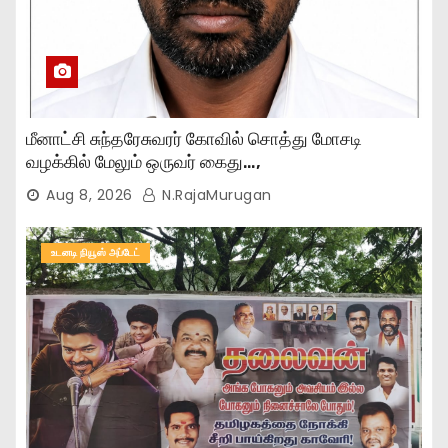
மீனாட்சி சுந்தரேசுவரர் கோவில் சொத்து மோசடி
வழக்கில் மேலும் ஒருவர் கைது…,
Aug 8, 2026
N.RajaMurugan
உடனடி நியூஸ் அப்டேட்