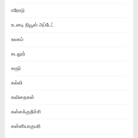
ஈரோடு
உடனடி நியூஸ் அப்டேட்
உலகம்
கடலூர்
கரூர்
கல்வி
கவிதைகள்
கள்ளக்குறிச்சி
கன்னியாகுமரி