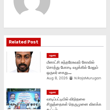
v
i
g
a
Related Post
t
மதுரை
i
மீனாட்சி சுந்தரேசுவரர் கோவில்
o
சொத்து மோசடி வழக்கில் மேலும்
ஒருவர் கைது…,
n
Aug 8, 2026
N.RajaMurugan
மதுரை
வாடிப்பட்டியில் விடுதலை
சிறுத்தைகள் தெருமுனை விளக்க
கூட்டம்..,