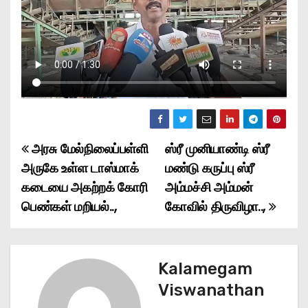
அரசு மேல்நிலைப்பள்ளி
ஸ்ரீ முனியாண்டி ஸ்ரீ
P
அருகே உள்ள டாஸ்மாக்
மண்டு கருப்பு ஸ்ரீ
o
கடையை அகற்றக் கோரி
அம்மச்சி அம்மன்
பெண்கள் மறியல்..,
கோவில் திருவிழா..,
s
t
n
Kalamegam
Viswanathan
a