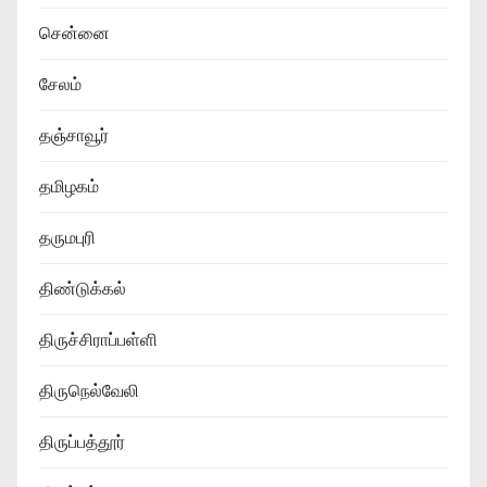
சென்னை
சேலம்
தஞ்சாவூர்
தமிழகம்
தருமபுரி
திண்டுக்கல்
திருச்சிராப்பள்ளி
திருநெல்வேலி
திருப்பத்தூர்