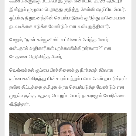
ஆண்டுகளுக்கு மட்டுமே இருந்த நிலையில் 2026 ஆகியும்
இன்னும் முழுமை பெறாதது குறித்து கேள்வி எழுப்பிய மேயர்,
ஒப்பந்த நிறுவனத்தின் செயல்பாடுகள் குறித்து கடுமையான
நடவடிக்கை எடுக்க வேண்டும் என வலியுறுத்தினார்.
மேலும், “நான் கம்யூனிஸ்ட் கட்சியைச் சேர்ந்த மேயர்
என்பதால் அதிகாரிகள் புறக்கணிக்கிறார்களா?” என
வேதனை தெரிவித்த அவர்,
வெள்ளக்கல் குப்பை பிரச்சினைக்கு நிரந்தரத் தீர்வாக
குப்பைகளிலிருந்து மின்சாரம் மற்றும் பயோ கேஸ் தயாரிக்கும்
நவீன திட்டத்தை தமிழக அரசு செயல்படுத்த வேண்டும் என
முதல்வருக்கு மதுரை பொறுப்பு மேயர் நாகராஜன் கோரிக்கை
விடுத்தார்.